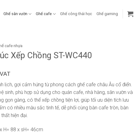
Ghế sân vườn
Ghế cafe
Ghế công thái học
Ghế gaming
hế cafe nhựa
Đúc Xếp Chồng ST-WC440
 VAT
anh lịch, gợi cảm hứng từ phong cách ghế cafe châu Âu cổ điển.
 vệ sinh, phù hợp sử dụng cho quán cafe, nhà hàng, sân vườn và
g gọn gàng, có thể xếp chồng tiện lợi, giúp tối ưu diện tích lưu
ẩm có nhiều màu sắc tinh tế, dễ phối cùng bàn cafe tròn, bàn
thất hiện đại.
 x H= 88 x sH= 46cm