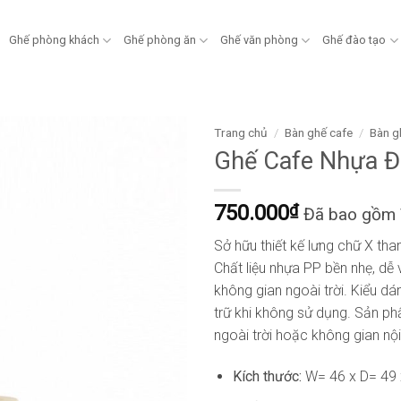
Ghế phòng khách
Ghế phòng ăn
Ghế văn phòng
Ghế đào tạo
Trang chủ
/
Bàn ghế cafe
/
Bàn g
Ghế Cafe Nhựa 
750.000
₫
Đã bao gồm
Sở hữu thiết kế lưng chữ X th
Chất liệu nhựa PP bền nhẹ, dễ
không gian ngoài trời. Kiểu dán
trữ khi không sử dụng. Sản ph
ngoài trời hoặc không gian nội 
Kích thước:
W= 46 x D= 49