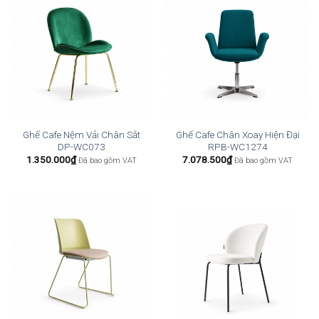
Ghế Cafe Nệm Vải Chân Sắt
Ghế Cafe Chân Xoay Hiện Đại
DP-WC073
RPB-WC1274
1.350.000
₫
7.078.500
₫
Đã bao gồm VAT
Đã bao gồm VAT