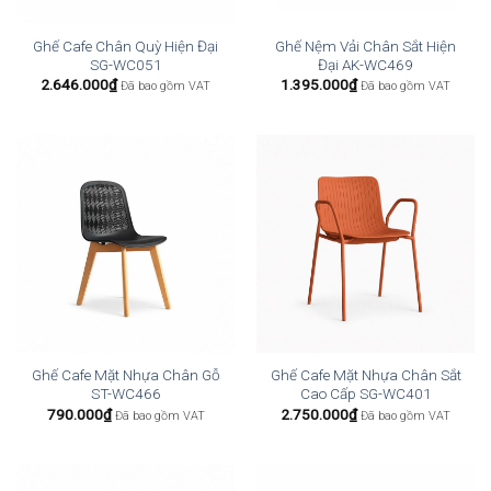
Ghế Cafe Chân Quỳ Hiện Đại
Ghế Nệm Vải Chân Sắt Hiện
SG-WC051
Đại AK-WC469
2.646.000
₫
1.395.000
₫
Đã bao gồm VAT
Đã bao gồm VAT
Ghế Cafe Mặt Nhựa Chân Gỗ
Ghế Cafe Mặt Nhựa Chân Sắt
ST-WC466
Cao Cấp SG-WC401
790.000
₫
2.750.000
₫
Đã bao gồm VAT
Đã bao gồm VAT