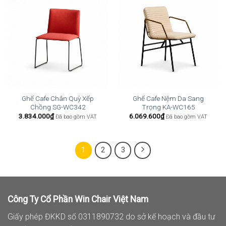
Ghế Cafe Chân Quỳ Xếp
Ghế Cafe Nệm Da Sang
Chồng SG-WC342
Trọng KA-WC165
3.834.000
₫
6.069.600
₫
Đã bao gồm VAT
Đã bao gồm VAT
1
2
3
Công Ty Cổ Phần Win Chair Việt Nam
Giấy phép ĐKKD số 0311890732 do sở kế hoạch và đầu tư