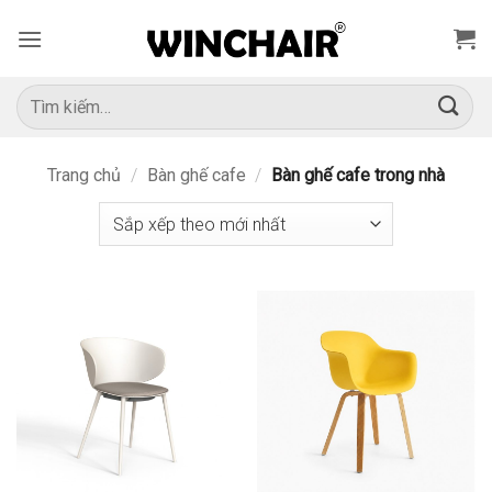
Bỏ
qua
nội
dung
Tìm
kiếm:
Trang chủ
/
Bàn ghế cafe
/
Bàn ghế cafe trong nhà