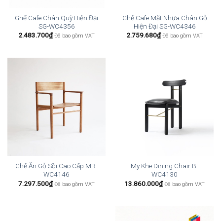
Ghế Cafe Chân Quỳ Hiện Đại
Ghế Cafe Mặt Nhựa Chân Gỗ
SG-WC4356
Hiện Đại SG-WC4346
2.483.700
₫
2.759.680
₫
Đã bao gồm VAT
Đã bao gồm VAT
Ghế Ăn Gỗ Sồi Cao Cấp MR-
My Khe Dining Chair B-
WC4146
WC4130
7.297.500
₫
13.860.000
₫
Đã bao gồm VAT
Đã bao gồm VAT