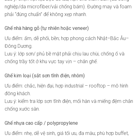
nghiệp/da microfiber/vải chống bám). Đường may và foam
phải “đúng chuẩn” để không xẹp nhanh.
Ghế nhà hàng gỗ (tự nhiên hoặc veneer)
Ưu điểm: ấm, dễ phối, bền; hợp phong cách Nhật–Bắc Âu–
Đông Dương.
Lưu ý: lớp sơn/ phủ bề mặt phải chịu lau chùi, chống ố và
chống trầy tốt ở khu vực tay vịn – chân ghế.
Ghế kim loại (sắt sơn tĩnh điện, nhôm)
Ưu điểm: chắc, hiện đại, hợp industrial – rooftop – mô hình
đông khách.
Lưu ý: kiểm tra lớp sơn tĩnh điện, mối hàn và miếng đệm chân
chống xước sàn.
Ghế nhựa cao cấp / polypropylene
Ưu điểm: nhẹ, dễ vệ sinh, giá tối ưu, đa màu; phù hợp buffet,