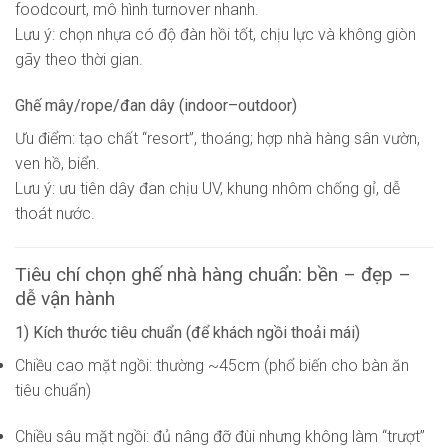
foodcourt, mô hình turnover nhanh.
Lưu ý: chọn nhựa có độ đàn hồi tốt, chịu lực và không giòn
gãy theo thời gian.
Ghế mây/rope/đan dây (indoor–outdoor)
Ưu điểm: tạo chất “resort”, thoáng; hợp nhà hàng sân vườn,
ven hồ, biển.
Lưu ý: ưu tiên dây đan chịu UV, khung nhôm chống gỉ, dễ
thoát nước.
Tiêu chí chọn ghế nhà hàng chuẩn: bền – đẹp –
dễ vận hành
1) Kích thước tiêu chuẩn (để khách ngồi thoải mái)
Chiều cao mặt ngồi: thường ~45cm (phổ biến cho bàn ăn
tiêu chuẩn)
Chiều sâu mặt ngồi: đủ nâng đỡ đùi nhưng không làm “trượt”