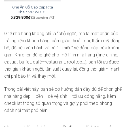
Ghế Ăn Gỗ Cao Cấp Rita
Chair MR-WC153
5.329.800
₫
Đã bao gồm VAT
Ghế nhà hàng không chỉ là “chỗ ngồi”, mà là một phần của
trải nghiệm khách hàng: cảm giác thoải mái, thẩm mỹ đồng
bộ, độ bền vận hành và cả “tín hiệu” về đẳng cấp của không
gian. Khi chọn đúng ghế cho mô hình nhà hàng (fine dining,
casual, buffet, café–restaurant, rooftop…), bạn tối ưu được
thời gian khách ngồi, tần suất quay lại, đồng thời giảm mạnh
chi phí bảo trì và thay mới.
Trong bài viết này, bạn sẽ có hướng dẫn đầy đủ để chọn ghế
nhà hàng đẹp – bền – dễ vệ sinh – tối ưu công năng, kèm
checklist thông số quan trọng và gợi ý phối theo phong
cách nội thất phổ biến.