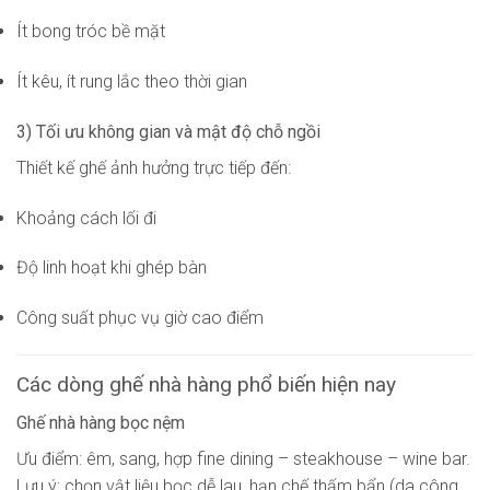
Ít bong tróc bề mặt
Ít kêu, ít rung lắc theo thời gian
3) Tối ưu không gian và mật độ chỗ ngồi
Thiết kế ghế ảnh hưởng trực tiếp đến:
Khoảng cách lối đi
Độ linh hoạt khi ghép bàn
Công suất phục vụ giờ cao điểm
Các dòng ghế nhà hàng phổ biến hiện nay
Ghế nhà hàng bọc nệm
Ưu điểm: êm, sang, hợp fine dining – steakhouse – wine bar.
Lưu ý: chọn vật liệu bọc dễ lau, hạn chế thấm bẩn (da công