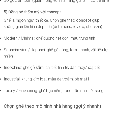
Bo góc an toàn (quan trọng với nhà hàng gia đình có trẻ em)
5) Đồng bộ thẩm mỹ với concept
Ghế là “ngôn ngữ” thiết kế. Chọn ghế theo concept giúp
không gian lên hình đẹp hơn (ảnh menu, review, check-in):
Modern / Minimal: ghế đường nét gọn, màu trung tính
Scandinavian / Japandi: ghế gỗ sáng, form thanh, vật liệu tự
nhiên
Indochine: ghế gỗ sẫm, chi tiết tinh tế, đan mây/hoạ tiết
Industrial: khung kim loại, màu đen/xám, bề mặt lì
Luxury / Fine dining: ghế bọc nệm, tone trầm, chi tiết sang
Chọn ghế theo mô hình nhà hàng (gợi ý nhanh)