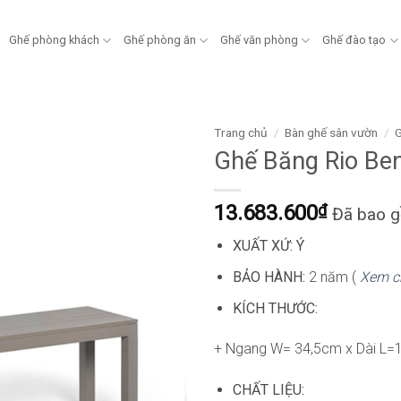
Ghế phòng khách
Ghế phòng ăn
Ghế văn phòng
Ghế đào tạo
Trang chủ
/
Bàn ghế sân vườn
/
G
Ghế Băng Rio Be
13.683.600
₫
Đã bao 
XUẤT XỨ: Ý
BẢO HÀNH:
2 năm (
Xem c
KÍCH THƯỚC:
+ Ngang W= 34,5cm x Dài L=
CHẤT LIỆU: