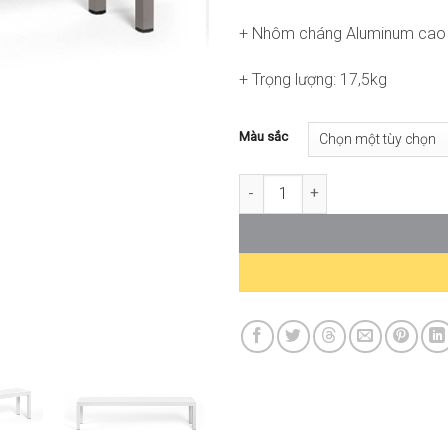
+ Nhôm cháng Aluminum cao
+ Trọng lượng: 17,5kg
Màu sắc
Ghế Băng Rio Bench Alu ND-WC