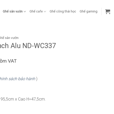
Ghế sân vườn
Ghế cafe
Ghế công thái học
Ghế gaming
hế sân vườn
nch Alu ND-WC337
gồm VAT
hính sách bảo hành
)
195,5cm x Cao H=47,5cm.