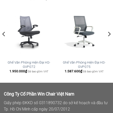
Ghế Văn Phòng Hiện Đại HS-
Ghế Văn Phòng Hiện Đại HS-
GVP072
GVP075
1.950.000
₫
1.587.600
₫
Đã bao gồm VAT
Đã bao gồm VAT
Công Ty Cổ Phần Win Chair Việt Nam
Giấy phép ĐKKD số 0311890732 do sở kế hoạch và đầu tư
Tp. Hồ Chí Minh cấp ngày 20/07/2012