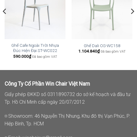
Ghế Cafe Ngoài Trời Nhựa
Ghế Dali OS-WC158
Đúc Hiện Đại ST-WC022
1.104.840
₫
Đã bao gồm VAT
590.000
₫
Đã bao gồm VAT
Công Ty Cổ Phần Win Chair Việt Nam
Giấy phép ĐKKD số 0311890732 do sở kế hoạch và đầu tư
Tp. Hồ Chí Minh cấp ngày 20/07/2012
◽ Showroom: 46 Nguyễn Thị Nhung, Khu đô thị Vạn Phúc, P.
Hiệp Bình, Tp. HCM