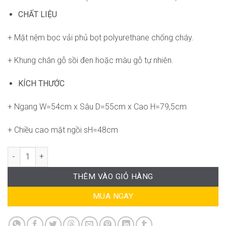
CHẤT LIỆU
+ Mặt nệm bọc vải phủ
bọt polyurethane chống cháy.
+ Khung chân gỗ sồi đen hoặc màu gỗ tự nhiên.
KÍCH THƯỚC
+ Ngang W=54cm x Sâu D=55cm x Cao H=79,5cm
+ Chiều cao mặt ngồi sH=48cm
Ghế Stamp SG-WC319 số lượng
THÊM VÀO GIỎ HÀNG
MUA NGAY