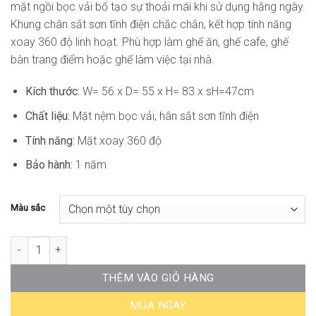
mặt ngồi bọc vải bố tạo sự thoải mái khi sử dụng hằng ngày.
Khung chân sắt sơn tĩnh điện chắc chắn, kết hợp tính năng
xoay 360 độ linh hoạt. Phù hợp làm ghế ăn, ghế cafe, ghế
bàn trang điểm hoặc ghế làm việc tại nhà.
Kích thước:
W= 56 x D= 55 x H= 83 x sH=47cm
Chất liệu:
Mặt nệm bọc vải, hân sắt sơn tĩnh điện
Tính năng:
Mặt xoay 360 độ
Bảo hành:
1 năm
Màu sắc
Ghế Ăn Nệm Vải Chân Sắt AK-WC287 số lượng
THÊM VÀO GIỎ HÀNG
MUA NGAY