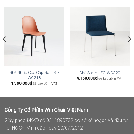
Ghế Nhựa Cao Cấp Gaia ST-
Ghế Stamp SG-WC320
WC218
4.158.000
₫
Đã bao gồm VAT
1.390.000
₫
Đã bao gồm VAT
Công Ty Cổ Phần Win Chair Việt Nam
Giấy phép ĐKKD số 0311890732 do sở kế hoạch và đầu tư
Tp. Hồ Chí Minh cấp ngày 20/07/2012