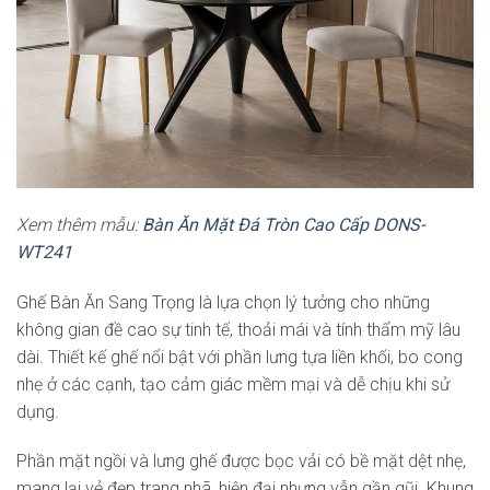
Xem thêm mẫu:
Bàn Ăn Mặt Đá Tròn Cao Cấp DONS-
WT241
Ghế Bàn Ăn Sang Trọng là lựa chọn lý tưởng cho những
không gian đề cao sự tinh tế, thoải mái và tính thẩm mỹ lâu
dài. Thiết kế ghế nổi bật với phần lưng tựa liền khối, bo cong
nhẹ ở các cạnh, tạo cảm giác mềm mại và dễ chịu khi sử
dụng.
Phần mặt ngồi và lưng ghế được bọc vải có bề mặt dệt nhẹ,
mang lại vẻ đẹp trang nhã, hiện đại nhưng vẫn gần gũi. Khung