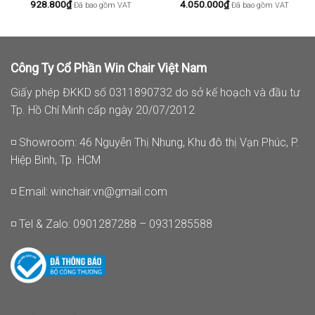
928.800
₫
4.050.000
₫
Đã bao gồm VAT
Đã bao gồm VAT
Công Ty Cổ Phần Win Chair Việt Nam
Giấy phép ĐKKD số 0311890732 do sở kế hoạch và đầu tư
Tp. Hồ Chí Minh cấp ngày 20/07/2012
◽ Showroom: 46 Nguyễn Thị Nhung, Khu đô thị Vạn Phúc, P.
Hiệp Bình, Tp. HCM
◽ Email:
winchair.vn@gmail.com
◽ Tel & Zalo: 0901287288 – 0931285588