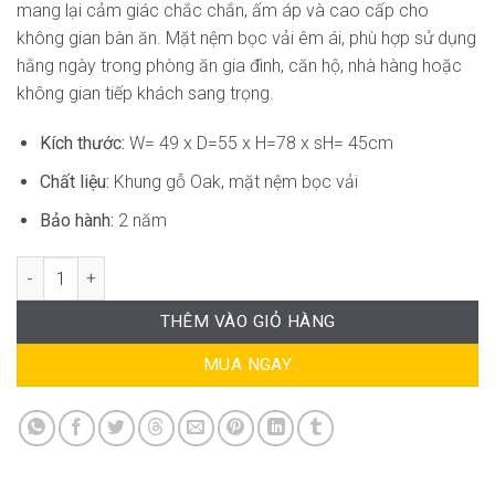
mang lại cảm giác chắc chắn, ấm áp và cao cấp cho
không gian bàn ăn. Mặt nệm bọc vải êm ái, phù hợp sử dụng
hằng ngày trong phòng ăn gia đình, căn hộ, nhà hàng hoặc
không gian tiếp khách sang trọng.
Kích thước:
W= 49 x D=55 x H=78 x sH= 45cm
Chất liệu:
Khung gỗ Oak, mặt nệm bọc vải
Bảo hành:
2 năm
Ghế Bàn Ăn Sang Trọng KA-WC012 số lượng
THÊM VÀO GIỎ HÀNG
MUA NGAY