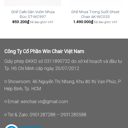
Ghế Cafe Sân Vườn Nhựa
Ghế Nhựa Trong Suốt Ghost
Đúc ST-WC997
Chair AK-WC033
853.200
₫
1.490.000
₫
Đã bao gồm VAT
Đã bao gồm VAT
Công Ty Cổ Phần Win Chair Việt Nam
Giấy phép ĐKKD số 0311890732 do sở kế hoạch và đầu tư
Tp. Hồ Chí Minh cấp ngày 20/07/2012
◽ Showroom: 46 Nguyễn Thị Nhung, Khu đô thị Vạn Phúc, P.
Hiệp Bình, Tp. HCM
◽ Email:
winchair.vn@gmail.com
◽ Tel & Zalo: 0901287288 – 0931285588