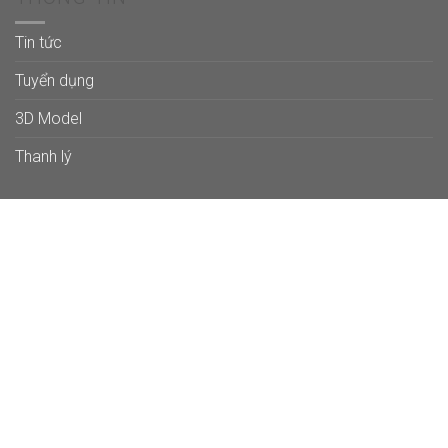
Tin tức
Tuyển dụng
3D Model
Thanh lý