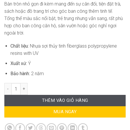
Bàn tròn nhỏ gọn đi kèm mang đến sự cân đối, tiện đặt trà,
sách hoặc đồ trang trí cho góc ban công thêm tinh tế.
Tổng thể màu sắc nổi bật, trẻ trung nhưng vẫn sang, rất phù
hợp cho ban công căn hộ, sân vườn hoặc góc nghỉ ngơi
ngoài trời.
Chất liệu:
Nhựa sợi thủy tinh fiberglass polypropylene
resins with UV
Xuất xứ:
Ý
Bảo hành:
2 năm
Bộ Bàn Ghế Thư Giãn Ban Công ND-CB047 số lượng
THÊM VÀO GIỎ HÀNG
MUA NGAY