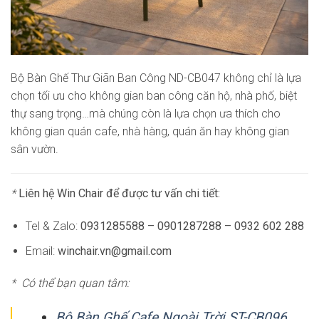
Bộ Bàn Ghế Thư Giãn Ban Công ND-CB047 không chỉ là lựa
chọn tối ưu cho không gian ban công căn hộ, nhà phố, biệt
thự sang trọng…mà chúng còn là lựa chọn ưa thích cho
không gian quán cafe, nhà hàng, quán ăn hay không gian
sân vườn.
*
Liên hệ Win Chair để được tư vấn chi tiết:
Tel & Zalo:
0931285588 – 0901287288 – 0932 602 288
Email:
winchair.vn@gmail.com
* Có thể bạn quan tâm:
Bộ Bàn Ghế Cafe Ngoài Trời ST-CB096