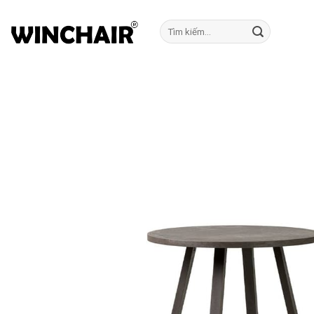
Bỏ
qua
Tìm
kiếm:
nội
dung