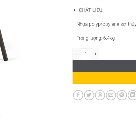
CHẤT LIỆU:
+ Nhựa polypropylene sợi thủy
+ Trọng lượng: 6,4kg
Bàn Combo 60 ND-WT102 số lư