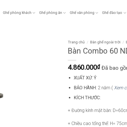
Ghế phòng khách
Ghế phòng ăn
Ghế văn phòng
Ghế đào tạo
Trang chủ
/
Bàn ghế ngoài trời
/
Bàn Combo 60 
4.860.000
₫
Đã bao g
XUẤT XỨ: Ý
BẢO HÀNH:
2 năm (
Xem c
KÍCH THƯỚC:
+ Đường kính mặt bàn: D=60
+ Chiều cao tổng thể: H= 75c