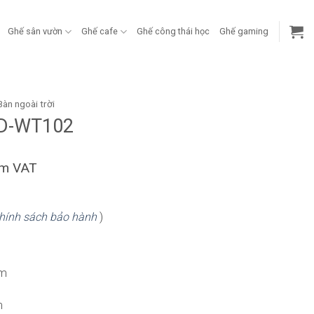
Ghế sân vườn
Ghế cafe
Ghế công thái học
Ghế gaming
Bàn ngoài trời
ND-WT102
ồm VAT
hính sách bảo hành
)
cm
m