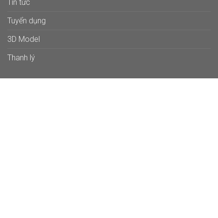
Tin tức
Tuyển dụng
3D Model
Thanh lý