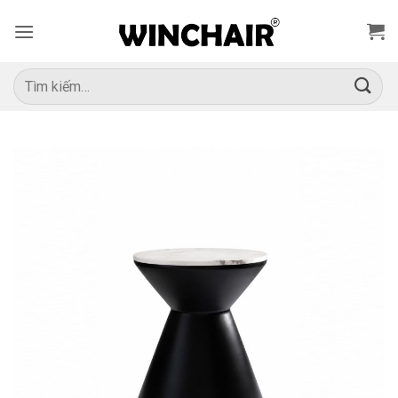
Bỏ
qua
nội
dung
Tìm
kiếm: