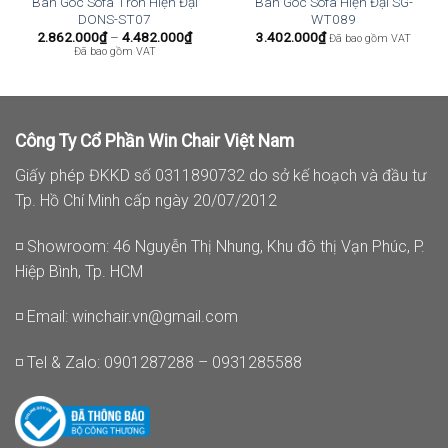
Bàn Góc Sofa Tròn Hiện Đại
Bàn Góc Sofa Hiện Đại SG-
DONS-ST07
WT089
ảng
Khoảng
2.862.000
₫
–
4.482.000
₫
3.402.000
₫
Đã bao gồm VAT
giá:
Đã bao gồm VAT
từ
2.000₫
2.862.000₫
đến
2.000₫
4.482.000₫
Công Ty Cổ Phần Win Chair Việt Nam
Giấy phép ĐKKD số 0311890732 do sở kế hoạch và đầu tư
Tp. Hồ Chí Minh cấp ngày 20/07/2012
◽ Showroom: 46 Nguyễn Thị Nhung, Khu đô thị Vạn Phúc, P.
Hiệp Bình, Tp. HCM
◽ Email:
winchair.vn@gmail.com
◽ Tel & Zalo: 0901287288 – 0931285588