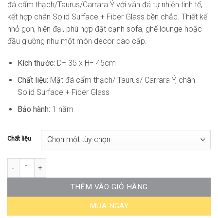
đá cẩm thạch/Taurus/Carrara Ý với vân đá tự nhiên tinh tế,
đến
kết hợp chân Solid Surface + Fiber Glass bền chắc. Thiết kế
4.957.200₫
nhỏ gọn, hiện đại, phù hợp đặt cạnh sofa, ghế lounge hoặc
đầu giường như một món decor cao cấp.
Kích thước:
D= 35 x H= 45cm
Chất liệu:
Mặt đá cẩm thạch/ Taurus/ Carrara Ý, chân
Solid Surface + Fiber Glass
Bảo hành:
1 năm
Chất liệu
Bàn Góc Sofa Tròn Hiện Đại DONS-ST11 số lượng
THÊM VÀO GIỎ HÀNG
MUA NGAY