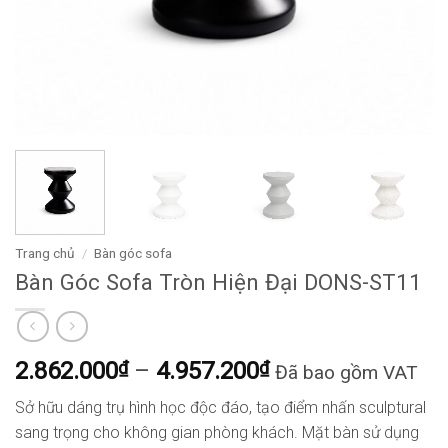
Trang chủ
/
Bàn góc sofa
Bàn Góc Sofa Tròn Hiện Đại DONS-ST11
Khoảng
2.862.000
₫
–
4.957.200
₫
Đã bao gồm VAT
giá:
Sở hữu dáng trụ hình học độc đáo, tạo điểm nhấn sculptural
từ
sang trọng cho không gian phòng khách. Mặt bàn sử dụng
2.862.000₫