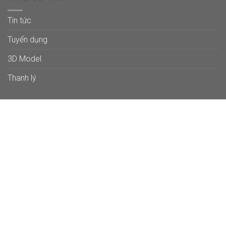
Tin tức
Tuyển dụng
3D Model
Thanh lý