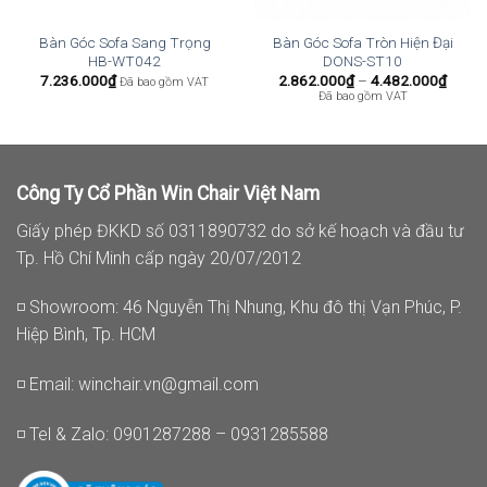
Bàn Góc Sofa Sang Trọng
Bàn Góc Sofa Tròn Hiện Đại
HB-WT042
DONS-ST10
Khoả
7.236.000
₫
2.862.000
₫
–
4.482.000
₫
Đã bao gồm VAT
giá:
Đã bao gồm VAT
từ
2.862
đến
4.482
Công Ty Cổ Phần Win Chair Việt Nam
Giấy phép ĐKKD số 0311890732 do sở kế hoạch và đầu tư
Tp. Hồ Chí Minh cấp ngày 20/07/2012
◽ Showroom: 46 Nguyễn Thị Nhung, Khu đô thị Vạn Phúc, P.
Hiệp Bình, Tp. HCM
◽ Email:
winchair.vn@gmail.com
◽ Tel & Zalo: 0901287288 – 0931285588