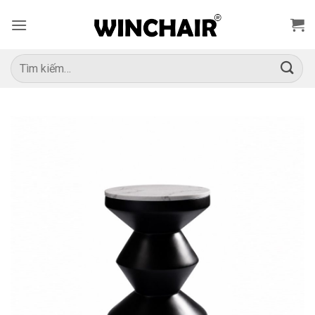
Bỏ
qua
nội
dung
Tìm
kiếm: