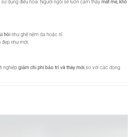
ờng sử dụng điều hòa. Người ngồi sẽ luôn cảm thấy
mát mẻ, khô
i hôi
như ghế nệm da hoặc nỉ.
h đẹp như mới.
nh nghiệp
giảm chi phí bảo trì và thay mới
so với các dòng