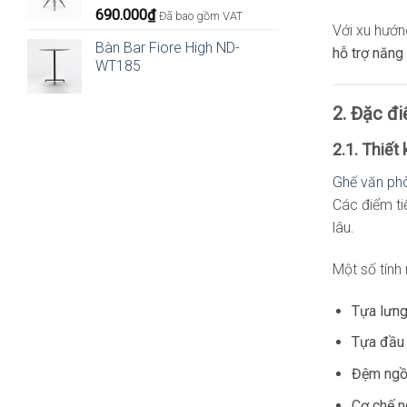
690.000
₫
Đã bao gồm VAT
Với xu hướn
Bàn Bar Fiore High ND-
hỗ trợ năng
WT185
2. Đặc đi
2.1. Thiết
Ghế văn ph
Các điểm ti
lâu.
Một số tính
Tựa lưng
Tựa đầu 
Đệm ngồi
Cơ chế n