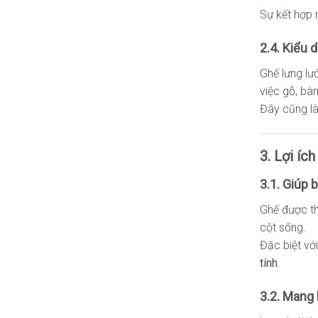
Sự kết hợp 
2.4. Kiểu 
Ghế lưng lư
việc gỗ, bà
Đây cũng là
3. Lợi íc
3.1. Giúp 
Ghế được th
cột sống.
Đặc biệt vớ
tính
.
3.2. Mang