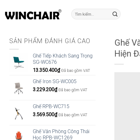
Bỏ
qua
Tìm
kiếm:
nội
dung
SẢN PHẨM ĐÁNH GIÁ CAO
Ghế Vă
Hiện Đ
Ghế Tiếp Khách Sang Trọng
SG-WC676
13.350.400
₫
Đã bao gồm VAT
Ghế Iron SG-WC005
3.229.200
₫
Đã bao gồm VAT
Ghế RPB-WC715
3.569.500
₫
Đã bao gồm VAT
Ghế Văn Phòng Công Thái
Học RPB-WC1269