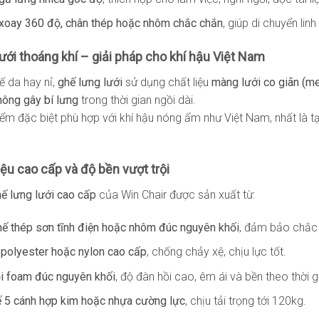
xoay 360 độ, chân thép hoặc nhôm chắc chắn
, giúp di chuyển linh
lưới thoáng khí – giải pháp cho khí hậu Việt Nam
ế da hay nỉ,
ghế lưng lưới
sử dụng chất liệu
màng lưới co giãn (me
không gây bí lưng
trong thời gian ngồi dài.
iểm đặc biệt phù hợp với khí hậu nóng ẩm như Việt Nam, nhất là t
liệu cao cấp và độ bền vượt trội
ế lưng lưới cao cấp
của Win Chair được sản xuất từ:
ế thép sơn tĩnh điện hoặc nhôm đúc nguyên khối
, đảm bảo chắc 
 polyester hoặc nylon cao cấp
, chống chảy xệ, chịu lực tốt.
i foam đúc nguyên khối
, độ đàn hồi cao, êm ái và bền theo thời g
 5 cánh hợp kim hoặc nhựa cường lực
, chịu tải trọng tới 120kg.