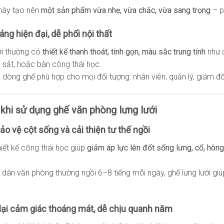
này tạo nên
một sản phẩm vừa nhẹ, vừa chắc, vừa sang trọng
– p
dáng hiện đại, dễ phối nội thất
ới thường có
thiết kế thanh thoát, tinh gọn, màu sắc trung tính
như đ
n sắt, hoặc bàn công thái học.
 dòng ghế phù hợp cho mọi đối tượng: nhân viên, quản lý, giám đố
h khi sử dụng ghế văn phòng lưng lưới
bảo vệ cột sống và cải thiện tư thế ngồi
iết kế công thái học giúp
giảm áp lực lên đốt sống lưng, cổ, hông
i dân văn phòng thường ngồi 6–8 tiếng mỗi ngày, ghế lưng lưới gi
 lại cảm giác thoáng mát, dễ chịu quanh năm