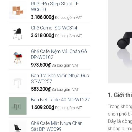
Ghế I-Po Step Stool LT-
WC610
3.186.000
₫
Đã bao gồm VAT
Ghế Camel SG-WC314
3.618.000
₫
Đã bao gồm VAT
Ghế Cafe Nệm Vải Chân Gỗ
DP-WC102
973.500
₫
Đã bao gồm VAT
Bàn Trà Sân Vườn Nhựa Đúc
ST-WT257
583.200
₫
Đã bao gồm VAT
1. Giới t
Bàn Net Table 40 ND-WT227
Trong không
1.609.200
₫
Đã bao gồm VAT
chọn phổ bi
Đây là dòng
Ghế Cafe Mặt Nhựa Chân
không bị mỏ
Sắt DP-WC099