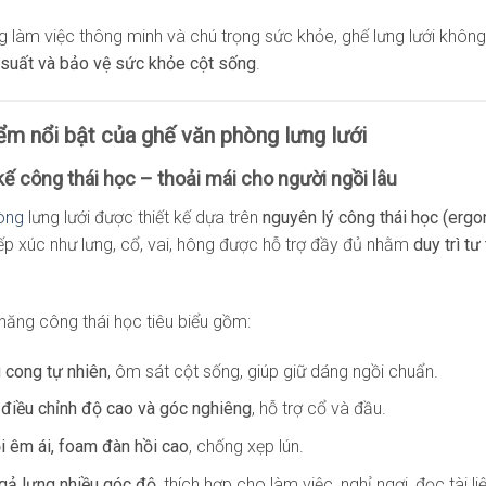
g làm việc thông minh và chú trọng sức khỏe, ghế lưng lưới không 
 suất và bảo vệ sức khỏe cột sống
.
ểm nổi bật của ghế văn phòng lưng lưới
 kế công thái học – thoải mái cho người ngồi lâu
òng
lưng lưới được thiết kế dựa trên
nguyên lý công thái học (erg
ếp xúc như lưng, cổ, vai, hông được hỗ trợ đầy đủ nhằm
duy trì tư
 năng công thái học tiêu biểu gồm:
 cong tự nhiên
, ôm sát cột sống, giúp giữ dáng ngồi chuẩn.
điều chỉnh độ cao và góc nghiêng
, hỗ trợ cổ và đầu.
 êm ái, foam đàn hồi cao
, chống xẹp lún.
gả lưng nhiều góc độ
, thích hợp cho làm việc, nghỉ ngơi, đọc tài li