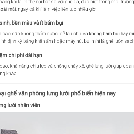
hoáng khí là lợi thế nổi bật so với ghế da, đặc biệt trong môi trư
hoải mái
, ngay cả khi làm việc liên tục nhiều giờ.
 sinh, bền màu và ít bám bụi
ưới cao cấp không thấm nước, dễ lau chùi và
không bám bụi hay mù
sinh định kỳ bằng khăn ẩm hoặc máy hút bụi mini là ghế luôn sạc
iệm chi phí dài hạn
ọ cao, khả năng chịu lực và chống chảy xệ, ghế lưng lưới giúp doa
ng khác.
oại ghế văn phòng lưng lưới phổ biến hiện nay
ưng lưới nhân viên