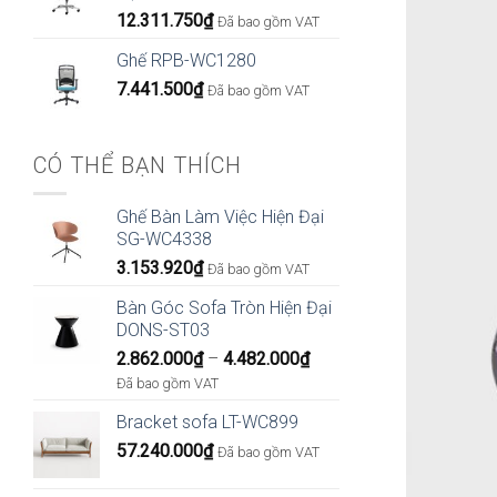
12.311.750
₫
Đã bao gồm VAT
Ghế RPB-WC1280
7.441.500
₫
Đã bao gồm VAT
CÓ THỂ BẠN THÍCH
Ghế Bàn Làm Việc Hiện Đại
SG-WC4338
3.153.920
₫
Đã bao gồm VAT
Bàn Góc Sofa Tròn Hiện Đại
DONS-ST03
Khoảng
2.862.000
₫
–
4.482.000
₫
giá:
Đã bao gồm VAT
từ
Bracket sofa LT-WC899
2.862.000₫
57.240.000
₫
đến
Đã bao gồm VAT
4.482.000₫