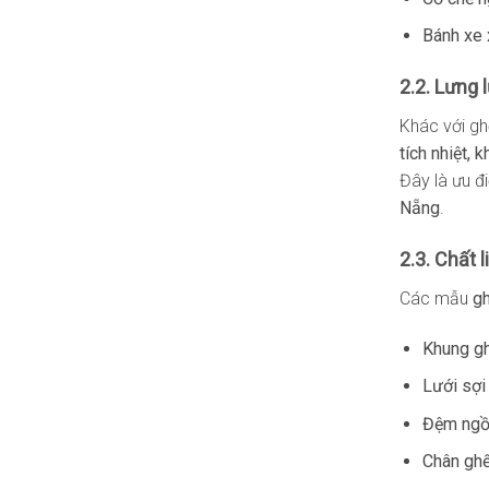
Bánh xe 
2.2. Lưng 
Khác với gh
tích nhiệt, 
Đây là ưu đ
Nẵng
.
2.3. Chất 
Các mẫu
gh
Khung gh
Lưới sợi
Đệm ngồ
Chân ghế