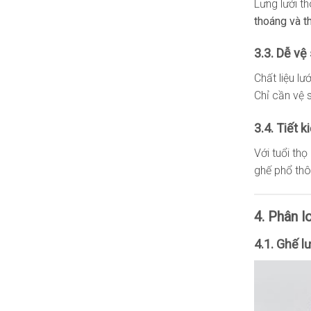
Lưng lưới t
thoáng và t
3.3. Dễ vệ
Chất liệu l
Chỉ cần vệ 
3.4. Tiết k
Với tuổi th
ghế phổ thô
4. Phân l
4.1. Ghế l