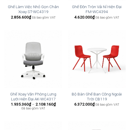
Ghế Làm Việc Nhỏ Gọn Chân
Ghế Đôn Tròn Vải Nỉ Hiện Đại
Xoay ST-WC4319
FM-WC4394
2.856.600
₫
4.620.000
₫
Đã bao gồm VAT
Đã bao gồm VAT
Ghế Xoay Văn Phòng Lưng
Bộ Bàn Ghế Ban Công Ngoài
Lưới Hiện Đại AK-WC4317
Trời CB119
Khoảng
1.935.360
₫
–
2.108.160
₫
6.372.000
₫
Đã bao gồm VAT
giá:
Đã bao gồm VAT
từ
1.935.360₫
đến
2.108.160₫