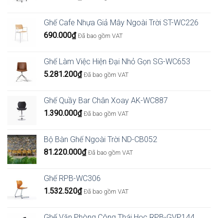
Ghế Cafe Nhựa Giả Mây Ngoài Trời ST-WC226
690.000
₫
Đã bao gồm VAT
Ghế Làm Việc Hiện Đại Nhỏ Gọn SG-WC653
5.281.200
₫
Đã bao gồm VAT
Ghế Quầy Bar Chân Xoay AK-WC887
1.390.000
₫
Đã bao gồm VAT
Bộ Bàn Ghế Ngoài Trời ND-CB052
81.220.000
₫
Đã bao gồm VAT
Ghế RPB-WC306
1.532.520
₫
Đã bao gồm VAT
Ghế Văn Phòng Công Thái Học RPB-GVP144