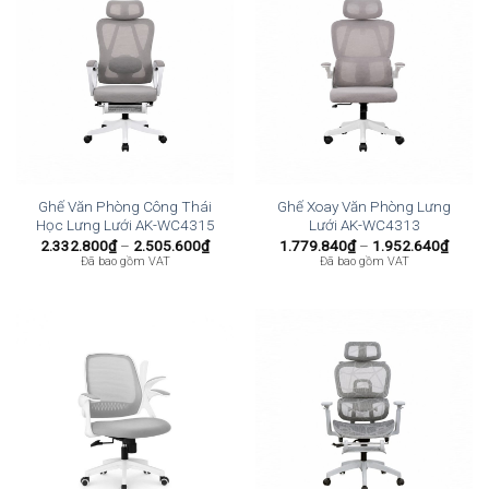
Ghế Văn Phòng Công Thái
Ghế Xoay Văn Phòng Lưng
Học Lưng Lưới AK-WC4315
Lưới AK-WC4313
Khoảng
Khoả
2.332.800
₫
–
2.505.600
₫
1.779.840
₫
–
1.952.640
₫
giá:
giá:
Đã bao gồm VAT
Đã bao gồm VAT
từ
từ
2.332.800₫
1.779
đến
đến
2.505.600₫
1.952