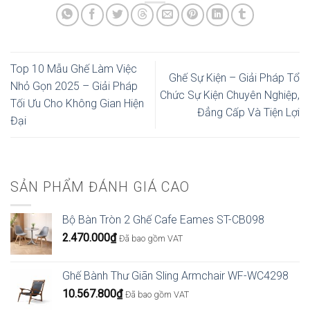
Top 10 Mẫu Ghế Làm Việc
Ghế Sự Kiện – Giải Pháp Tổ
Nhỏ Gọn 2025 – Giải Pháp
Chức Sự Kiện Chuyên Nghiệp,
Tối Ưu Cho Không Gian Hiện
Đẳng Cấp Và Tiện Lợi
Đại
SẢN PHẨM ĐÁNH GIÁ CAO
Bộ Bàn Tròn 2 Ghế Cafe Eames ST-CB098
2.470.000
₫
Đã bao gồm VAT
Ghế Bành Thư Giãn Sling Armchair WF-WC4298
10.567.800
₫
Đã bao gồm VAT