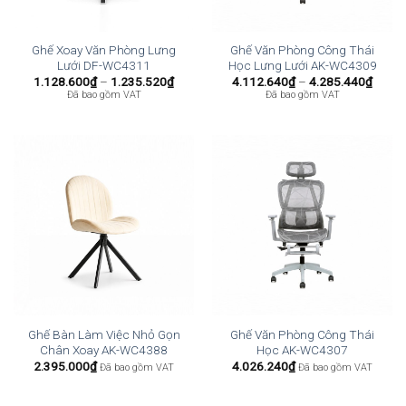
Ghế Xoay Văn Phòng Lưng
Ghế Văn Phòng Công Thái
Lưới DF-WC4311
Học Lưng Lưới AK-WC4309
Khoảng
Khoả
1.128.600
₫
–
1.235.520
₫
4.112.640
₫
–
4.285.440
₫
giá:
giá:
Đã bao gồm VAT
Đã bao gồm VAT
từ
từ
1.128.600₫
4.112
đến
đến
1.235.520₫
4.285
Ghế Bàn Làm Việc Nhỏ Gọn
Ghế Văn Phòng Công Thái
Chân Xoay AK-WC4388
Học AK-WC4307
2.395.000
₫
4.026.240
₫
Đã bao gồm VAT
Đã bao gồm VAT