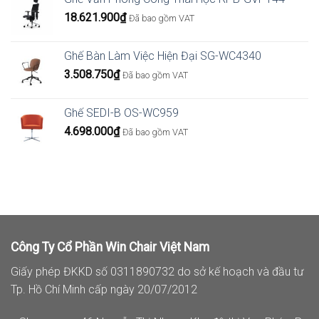
18.621.900
₫
Đã bao gồm VAT
Ghế Bàn Làm Việc Hiện Đại SG-WC4340
3.508.750
₫
Đã bao gồm VAT
Ghế SEDI-B OS-WC959
4.698.000
₫
Đã bao gồm VAT
Công Ty Cổ Phần Win Chair Việt Nam
Giấy phép ĐKKD số 0311890732 do sở kế hoạch và đầu tư
Tp. Hồ Chí Minh cấp ngày 20/07/2012