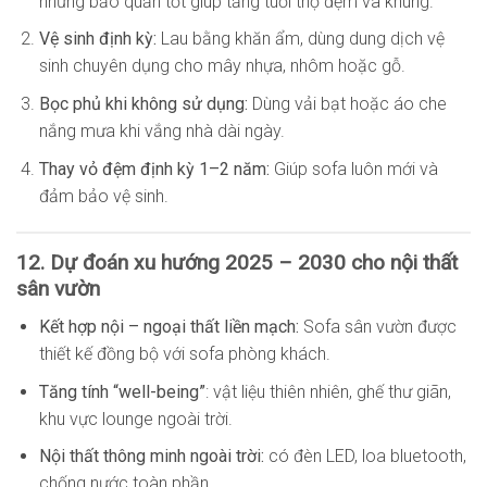
nhưng bảo quản tốt giúp tăng tuổi thọ đệm và khung.
Vệ sinh định kỳ:
Lau bằng khăn ẩm, dùng dung dịch vệ
sinh chuyên dụng cho mây nhựa, nhôm hoặc gỗ.
Bọc phủ khi không sử dụng:
Dùng vải bạt hoặc áo che
nắng mưa khi vắng nhà dài ngày.
Thay vỏ đệm định kỳ 1–2 năm:
Giúp sofa luôn mới và
đảm bảo vệ sinh.
12. Dự đoán xu hướng 2025 – 2030 cho nội thất
sân vườn
Kết hợp nội – ngoại thất liền mạch:
Sofa sân vườn được
thiết kế đồng bộ với sofa phòng khách.
Tăng tính “well-being”
: vật liệu thiên nhiên, ghế thư giãn,
khu vực lounge ngoài trời.
Nội thất thông minh ngoài trời:
có đèn LED, loa bluetooth,
chống nước toàn phần.