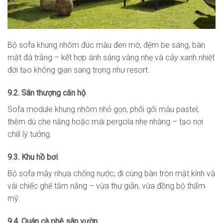
Bộ sofa khung nhôm đúc màu đen mờ, đệm be sáng, bàn
mặt đá trắng – kết hợp ánh sáng vàng nhẹ và cây xanh nhiệt
đới tạo không gian sang trọng như resort.
9.2. Sân thượng căn hộ
Sofa module khung nhôm nhỏ gọn, phối gối màu pastel,
thêm dù che nắng hoặc mái pergola nhẹ nhàng – tạo nơi
chill lý tưởng.
9.3. Khu hồ bơi
Bộ sofa mây nhựa chống nước, đi cùng bàn tròn mặt kính và
vài chiếc ghế tắm nắng – vừa thư giãn, vừa đồng bộ thẩm
mỹ.
9.4. Quán cà phê sân vườn