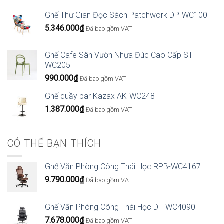
Ghế Thư Giãn Đọc Sách Patchwork DP-WC100
5.346.000
₫
Đã bao gồm VAT
Ghế Cafe Sân Vườn Nhựa Đúc Cao Cấp ST-
WC205
990.000
₫
Đã bao gồm VAT
Ghế quầy bar Kazax AK-WC248
1.387.000
₫
Đã bao gồm VAT
CÓ THỂ BẠN THÍCH
Ghế Văn Phòng Công Thái Học RPB-WC4167
9.790.000
₫
Đã bao gồm VAT
Ghế Văn Phòng Công Thái Học DF-WC4090
7.678.000
₫
Đã bao gồm VAT