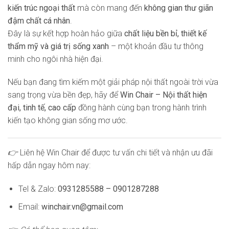
kiến trúc ngoại thất
mà còn mang đến
không gian thư giãn
đậm chất cá nhân
.
Đây là sự kết hợp hoàn hảo giữa
chất liệu bền bỉ, thiết kế
thẩm mỹ và giá trị sống xanh
– một khoản đầu tư thông
minh cho ngôi nhà hiện đại.
Nếu bạn đang tìm kiếm một giải pháp nội thất ngoài trời vừa
sang trọng vừa bền đẹp, hãy để
Win Chair – Nội thất hiện
đại, tinh tế, cao cấp
đồng hành cùng bạn trong hành trình
kiến tạo không gian sống mơ ước.
👉
Liên hệ Win Chair để được tư vấn chi tiết và nhận ưu đãi
hấp dẫn ngay hôm nay:
Tel & Zalo:
0931285588 – 0901287288
Email:
winchair.vn@gmail.com