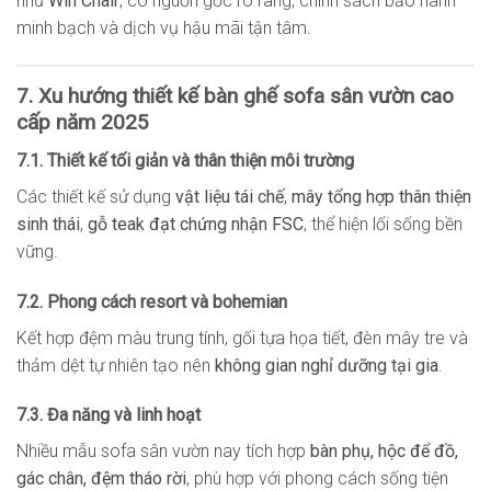
như
Win Chair
, có nguồn gốc rõ ràng, chính sách bảo hành
minh bạch và dịch vụ hậu mãi tận tâm.
7. Xu hướng thiết kế bàn ghế sofa sân vườn cao
cấp năm 2025
7.1. Thiết kế tối giản và thân thiện môi trường
Các thiết kế sử dụng
vật liệu tái chế
,
mây tổng hợp thân thiện
sinh thái
,
gỗ teak đạt chứng nhận FSC
, thể hiện lối sống bền
vững.
7.2. Phong cách resort và bohemian
Kết hợp đệm màu trung tính, gối tựa họa tiết, đèn mây tre và
thảm dệt tự nhiên tạo nên
không gian nghỉ dưỡng tại gia
.
7.3. Đa năng và linh hoạt
Nhiều mẫu sofa sân vườn nay tích hợp
bàn phụ, hộc để đồ,
gác chân, đệm tháo rời
, phù hợp với phong cách sống tiện