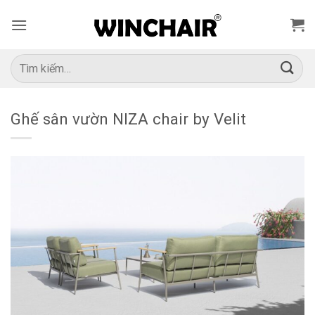
Bỏ
qua
nội
dung
Tìm
kiếm:
Ghế sân vườn NIZA chair by Velit