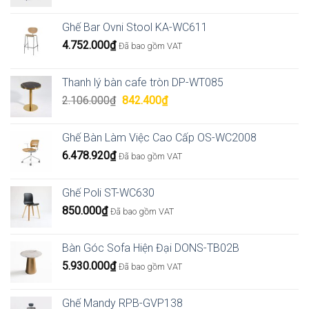
Ghế Bar Ovni Stool KA-WC611
4.752.000
₫
Đã bao gồm VAT
Thanh lý bàn cafe tròn DP-WT085
Giá
Giá
2.106.000
₫
842.400
₫
gốc
hiện
là:
tại
Ghế Bàn Làm Việc Cao Cấp OS-WC2008
2.106.000₫.
là:
6.478.920
₫
Đã bao gồm VAT
842.400₫.
Ghế Poli ST-WC630
850.000
₫
Đã bao gồm VAT
Bàn Góc Sofa Hiện Đại DONS-TB02B
5.930.000
₫
Đã bao gồm VAT
Ghế Mandy RPB-GVP138