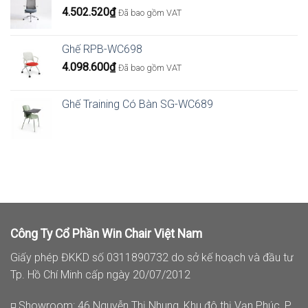
4.502.520
₫
Đã bao gồm VAT
Ghế RPB-WC698
4.098.600
₫
Đã bao gồm VAT
Ghế Training Có Bàn SG-WC689
Công Ty Cổ Phần Win Chair Việt Nam
Giấy phép ĐKKD số 0311890732 do sở kế hoạch và đầu tư
Tp. Hồ Chí Minh cấp ngày 20/07/2012
◽ Showroom: 46 Nguyễn Thị Nhung, Khu đô thị Vạn Phúc, P.