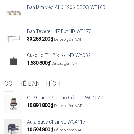
Bàn làm việc AI 6 1206 OSOS-WT168
Bàn Tevere 147 Ext ND-WT178
33.253.200
₫
Đã bao gồm VAT
Cuscino Trill Bistrot ND-WA032
1.630.800
₫
Đã bao gồm VAT
CÓ THỂ BẠN THÍCH
Ghế Giám Đốc Cao Cấp DF-WC4277
10.891.800
₫
Đã bao gồm VAT
Aura Easy Chair VL-WC4117
10.594.800
₫
Đã bao gồm VAT