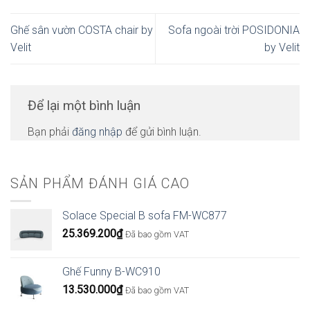
Ghế sân vườn COSTA chair by
Sofa ngoài trời POSIDONIA
Velit
by Velit
Để lại một bình luận
Bạn phải
đăng nhập
để gửi bình luận.
SẢN PHẨM ĐÁNH GIÁ CAO
Solace Special B sofa FM-WC877
25.369.200
₫
Đã bao gồm VAT
Ghế Funny B-WC910
13.530.000
₫
Đã bao gồm VAT