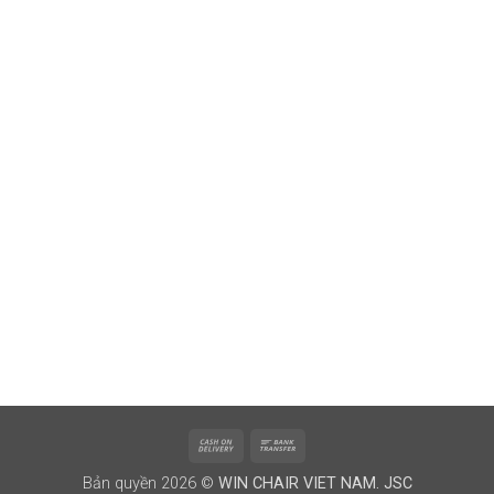
Cash
Bank
On
Transfer
Bản quyền 2026 ©
WIN CHAIR VIET NAM. JSC