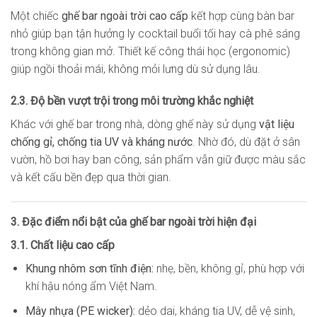
Một chiếc
ghế bar ngoài trời cao cấp
kết hợp cùng bàn bar
nhỏ giúp bạn tận hưởng ly cocktail buổi tối hay cà phê sáng
trong không gian mở. Thiết kế công thái học (ergonomic)
giúp ngồi thoải mái, không mỏi lưng dù sử dụng lâu.
2.3. Độ bền vượt trội trong môi trường khắc nghiệt
Khác với ghế bar trong nhà, dòng ghế này sử dụng
vật liệu
chống gỉ, chống tia UV và kháng nước
. Nhờ đó, dù đặt ở sân
vườn, hồ bơi hay ban công, sản phẩm vẫn giữ được màu sắc
và kết cấu bền đẹp qua thời gian.
3. Đặc điểm nổi bật của ghế bar ngoài trời hiện đại
3.1. Chất liệu cao cấp
Khung nhôm sơn tĩnh điện:
nhẹ, bền, không gỉ, phù hợp với
khí hậu nóng ẩm Việt Nam.
Mây nhựa (PE wicker):
dẻo dai, kháng tia UV, dễ vệ sinh,