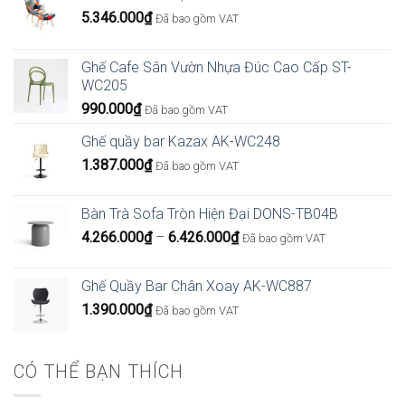
5.346.000
₫
Đã bao gồm VAT
Ghế Cafe Sân Vườn Nhựa Đúc Cao Cấp ST-
WC205
990.000
₫
Đã bao gồm VAT
Ghế quầy bar Kazax AK-WC248
1.387.000
₫
Đã bao gồm VAT
Bàn Trà Sofa Tròn Hiện Đại DONS-TB04B
Khoảng
4.266.000
₫
–
6.426.000
₫
Đã bao gồm VAT
giá:
từ
Ghế Quầy Bar Chân Xoay AK-WC887
4.266.000₫
1.390.000
₫
Đã bao gồm VAT
đến
6.426.000₫
CÓ THỂ BẠN THÍCH