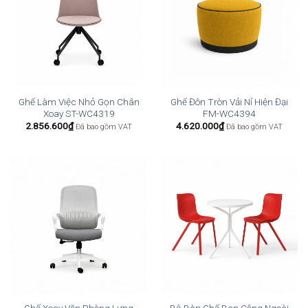
Ghế Làm Việc Nhỏ Gọn Chân
Ghế Đôn Tròn Vải Nỉ Hiện Đại
Xoay ST-WC4319
FM-WC4394
2.856.600
₫
4.620.000
₫
Đã bao gồm VAT
Đã bao gồm VAT