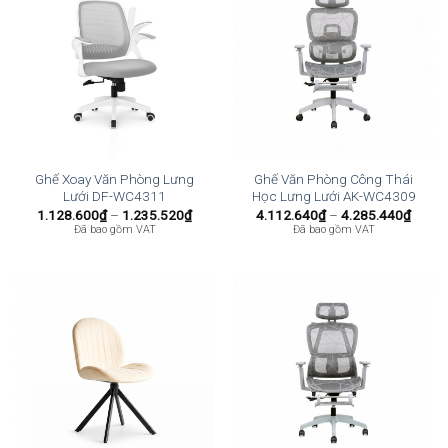
Ghế Xoay Văn Phòng Lưng
Ghế Văn Phòng Công Thái
Lưới DF-WC4311
Học Lưng Lưới AK-WC4309
Khoảng
Khoả
1.128.600
₫
–
1.235.520
₫
4.112.640
₫
–
4.285.440
₫
giá:
giá:
Đã bao gồm VAT
Đã bao gồm VAT
từ
từ
1.128.600₫
4.112
đến
đến
1.235.520₫
4.285