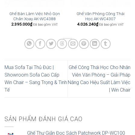
Ghế Bàn Làm Việc Nhỏ Gọn
Ghế Văn Phòng Công Thái
Chân Xoay AK-WC4388
Học AK-WC4307
2.395.000
₫
4.026.240
₫
Đã bao gồm VAT
Đã bao gồm VAT
Mua Sofa Tại Thủ Đức |
Ghế Công Thái Học Cho Nhân
Showroom Sofa Cao Cấp
Viên Văn Phòng – Giải Pháp
Win Chair – Sang Trọng & Tinh
Nâng Cao Hiệu Suất Làm Việc
Tế
| Win Chair
SẢN PHẨM ĐÁNH GIÁ CAO
Ghế Thư Giãn Đọc Sách Patchwork DP-WC100