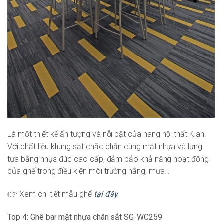
Là một thiết kế ấn tượng và nỗi bật của hãng nội thất Kian.
Với chất liệu khung sắt chắc chắn cùng mặt nhựa và lưng
tựa bằng nhựa đúc cao cấp, đảm bảo khả năng hoạt động
của ghế trong điều kiện môi trường nắng, mưa…
👉 Xem chi tiết mẫu ghế
tại đây
Top 4: Ghê bar mặt nhựa chân sắt SG-WC259