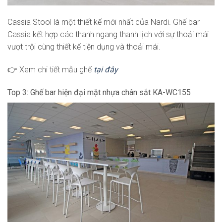
Cassia Stool là một thiết kế mới nhất của Nardi. Ghế bar
Cassia kết hợp các thanh ngang thanh lịch với sự thoải mái
vượt trội cùng thiết kế tiện dụng và thoải mái.
👉 Xem chi tiết mẫu ghế
tại đây
Top 3: Ghế bar hiện đại mặt nhựa chân sắt KA-WC155