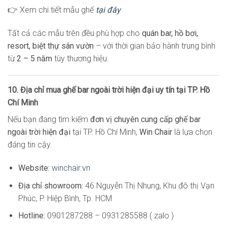
👉 Xem chi tiết mẫu ghế
tại đây
Tất cả các mẫu trên đều phù hợp cho
quán bar, hồ bơi,
resort, biệt thự sân vườn
– với thời gian bảo hành trung bình
từ
2 – 5 năm
tùy thương hiệu.
10. Địa chỉ mua ghế bar ngoài trời hiện đại uy tín tại TP. Hồ
Chí Minh
Nếu bạn đang tìm kiếm
đơn vị chuyên cung cấp ghế bar
ngoài trời hiện đại
tại TP. Hồ Chí Minh,
Win Chair
là lựa chọn
đáng tin cậy.
Website:
winchair.vn
Địa chỉ showroom:
46 Nguyễn Thị Nhung, Khu đô thị Vạn
Phúc, P. Hiệp Bình, Tp. HCM
Hotline:
0901287288 – 0931285588 ( zalo )