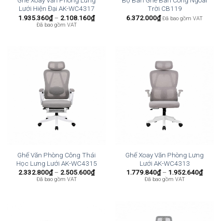
Ghế Xoay Văn Phòng Lưng
Bộ Bàn Ghế Ban Công Ngoài
Lưới Hiện Đại AK-WC4317
Trời CB119
Khoảng
1.935.360
₫
–
2.108.160
₫
6.372.000
₫
Đã bao gồm VAT
giá:
Đã bao gồm VAT
từ
1.935.360₫
đến
2.108.160₫
Ghế Văn Phòng Công Thái
Ghế Xoay Văn Phòng Lưng
Học Lưng Lưới AK-WC4315
Lưới AK-WC4313
Khoảng
Khoả
2.332.800
₫
–
2.505.600
₫
1.779.840
₫
–
1.952.640
₫
giá:
giá:
Đã bao gồm VAT
Đã bao gồm VAT
từ
từ
2.332.800₫
1.779
đến
đến
2.505.600₫
1.952