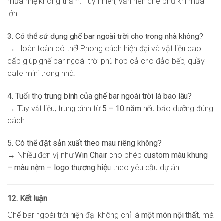
mưa nhẹ không thấm. Tuy nhiên, vẫn nên che phủ khi mưa
lớn.
3. Có thể sử dụng ghế bar ngoài trời cho trong nhà không?
→ Hoàn toàn có thể! Phong cách hiện đại và vật liệu cao
cấp giúp ghế bar ngoài trời phù hợp cả cho đảo bếp, quầy
cafe mini trong nhà.
4. Tuổi thọ trung bình của ghế bar ngoài trời là bao lâu?
→ Tùy vật liệu, trung bình từ
5 – 10 năm
nếu bảo dưỡng đúng
cách.
5. Có thể đặt sản xuất theo màu riêng không?
→ Nhiều đơn vị như
Win Chair
cho phép
custom màu khung
– màu nệm – logo thương hiệu
theo yêu cầu dự án.
12. Kết luận
Ghế bar ngoài trời hiện đại không chỉ là
một món nội thất
, mà