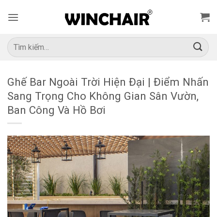
Bỏ
qua
nội
dung
Tìm
kiếm:
Ghế Bar Ngoài Trời Hiện Đại | Điểm Nhấn
Sang Trọng Cho Không Gian Sân Vườn,
Ban Công Và Hồ Bơi