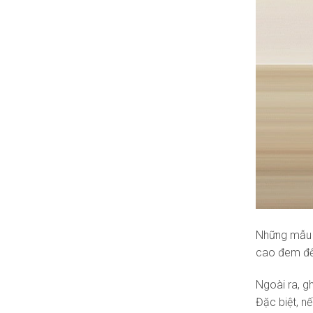
Những mẫu g
cao đem đến
Ngoài ra, g
Đặc biệt, n