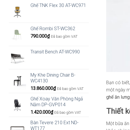
Ghế TNK Flex 30 AT-WC971
Ghế Rombi ST-WC362
790.000
₫
Đã bao gồm VAT
Transit Bench AT-WC990
My Khe Dining Chair B-
WC4130
Bạn có biết
13.860.000
₫
Đã bao gồm VAT
một ngày mệ
ghế ăn lưng
Ghế Xoay Văn Phòng Ngả
Nằm DP-GVP014
Thiết k
1.420.000
₫
Đã bao gồm VAT
Bàn Tevere 210 Ext ND-
Một bữa ăn 
WT177