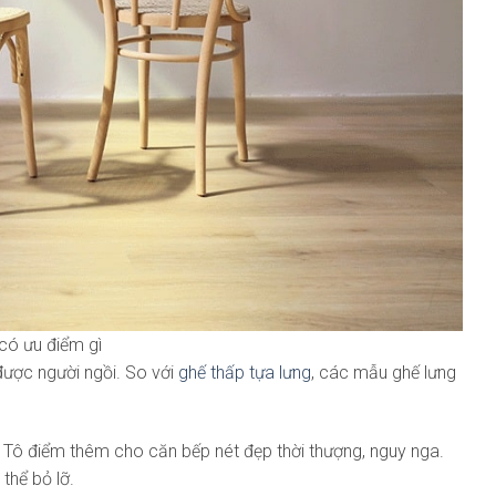
 có ưu điểm gì
được người ngồi. So với
ghế thấp tựa lưng
, các mẫu ghế lưng
 Tô điểm thêm cho căn bếp nét đẹp thời thượng, nguy nga.
thể bỏ lỡ.