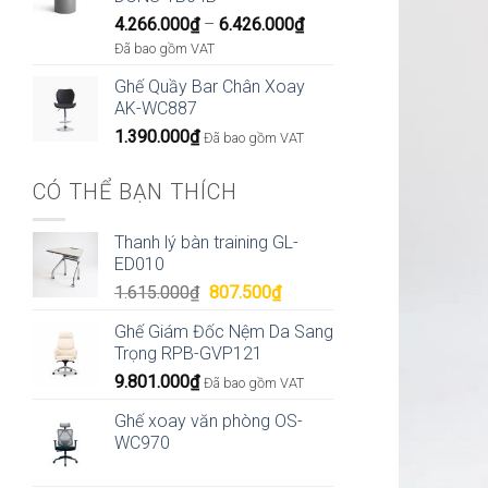
Khoảng
4.266.000
₫
–
6.426.000
₫
giá:
Đã bao gồm VAT
từ
Ghế Quầy Bar Chân Xoay
4.266.000₫
AK-WC887
đến
1.390.000
₫
6.426.000₫
Đã bao gồm VAT
CÓ THỂ BẠN THÍCH
Thanh lý bàn training GL-
ED010
Giá
Giá
1.615.000
₫
807.500
₫
gốc
hiện
Ghế Giám Đốc Nệm Da Sang
là:
tại
Trọng RPB-GVP121
1.615.000₫.
là:
9.801.000
₫
807.500₫.
Đã bao gồm VAT
Ghế xoay văn phòng OS-
WC970