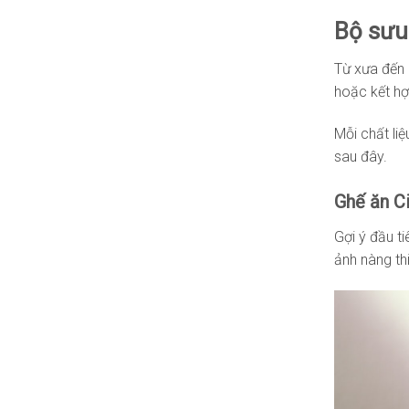
Bộ sưu 
Từ xưa đến 
hoặc kết h
Mỗi chất li
sau đây.
Ghế ăn C
Gợi ý đầu ti
ảnh nàng th