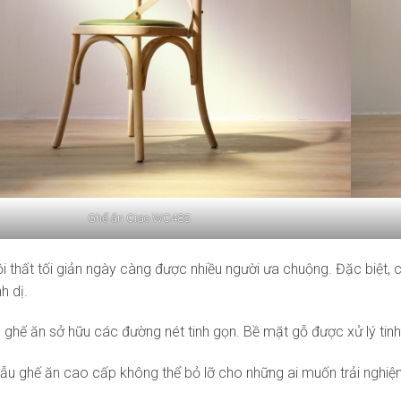
Ghế ăn Ciao WC485
i thất tối giản ngày càng được nhiều người ưa chuộng. Đặc biệt
h dị.
 ghế ăn sở hữu các đường nét tinh gọn. Bề mặt gỗ được xử lý ti
ẫu ghế ăn cao cấp không thể bỏ lỡ cho những ai muốn trải nghi