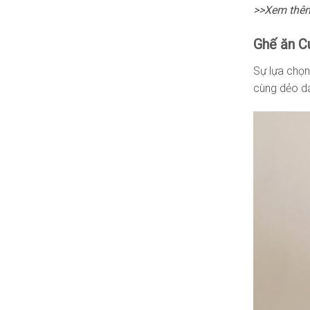
>>Xem thê
Ghế ăn C
Sự lựa chọn
cùng dẻo da