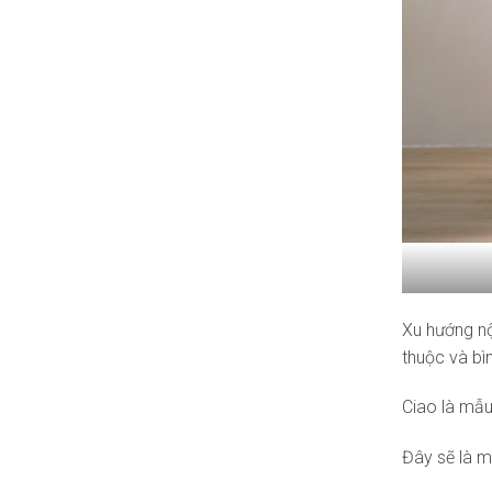
Xu hướng nộ
thuộc và bìn
Ciao là mẫu
Đây sẽ là m