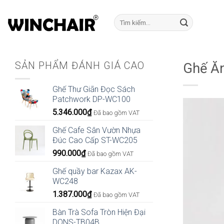
Bỏ
qua
Tìm
kiếm:
nội
dung
SẢN PHẨM ĐÁNH GIÁ CAO
Ghế Ăn
Ghế Thư Giãn Đọc Sách
Patchwork DP-WC100
5.346.000
₫
Đã bao gồm VAT
Ghế Cafe Sân Vườn Nhựa
Đúc Cao Cấp ST-WC205
990.000
₫
Đã bao gồm VAT
Ghế quầy bar Kazax AK-
WC248
1.387.000
₫
Đã bao gồm VAT
Bàn Trà Sofa Tròn Hiện Đại
DONS-TB04B