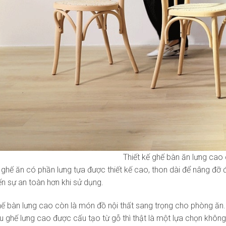
Thiết kế ghế bàn ăn lưng cao
hế ăn có phần lưng tựa được thiết kế cao, thon dài để nâng đỡ 
 sự an toàn hơn khi sử dụng.
hế bàn lưng cao còn là món đồ nội thất sang trọng cho phòng ăn.
ếu ghế lưng cao được cấu tạo từ gỗ thì thật là một lựa chọn không 