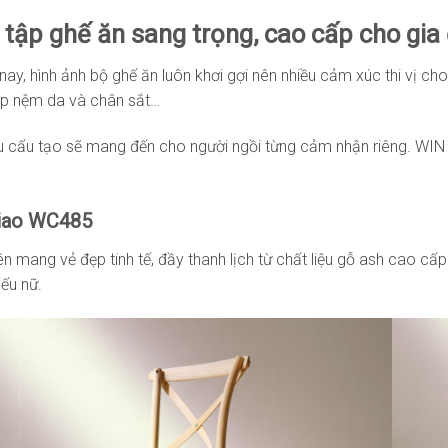
tập ghế ăn sang trọng, cao cấp cho gia
nay, hình ảnh bộ ghế ăn luôn khơi gợi nên nhiều cảm xúc thi vị ch
ợp nệm da và chân sắt…
ệu cấu tạo sẽ mang đến cho người ngồi từng cảm nhận riêng. WI
iao WC485
ên mang vẻ đẹp tinh tế, đầy thanh lịch từ chất liệu gỗ ash cao cấ
iếu nữ.