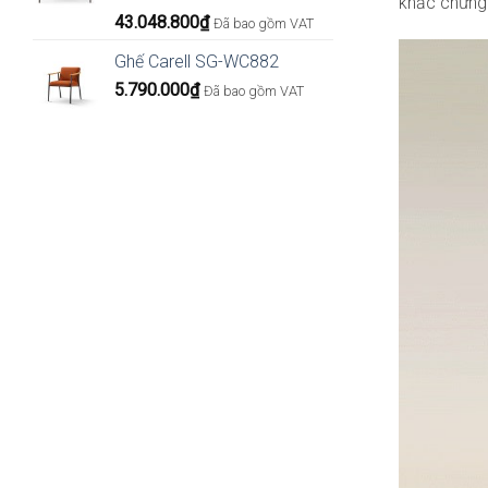
khắc chứng 
43.048.800
₫
Đã bao gồm VAT
Ghế Carell SG-WC882
5.790.000
₫
Đã bao gồm VAT