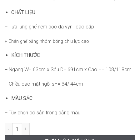
CHẤT LIỆU
+ Tựa lưng ghế nệm bọc da vynil cao cấp
+ Chân ghế bằng nhôm bóng chịu lực cao
KÍCH THƯỚC
+ Ngang W= 63cm x Sâu D= 691cm x Cao H= 108/118cm
+ Chiều cao mặt ngồi sH= 34/ 44cm
MÀU SẮC
+ Tùy chọn có sẵn trong bảng màu
Ghế Gus RPB-GVP256 số lượng