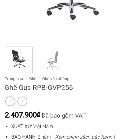
Trang chủ
/
Ghế
/
Ghế văn phòng
Ghế Gus RPB-GVP256
2.407.900
₫
Đã bao gồm VAT
XUẤT XỨ:
Việt Nam
BẢO HÀNH:
2 năm (
Xem chính sách bảo hành
)