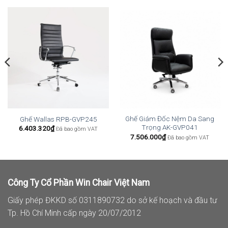
Ghế Giám Đốc Nệm Da Sang
Ghế Wallas RPB-GVP245
Trọng AK-GVP041
6.403.320
₫
Đã bao gồm VAT
7.506.000
₫
Đã bao gồm VAT
Công Ty Cổ Phần Win Chair Việt Nam
Giấy phép ĐKKD số 0311890732 do sở kế hoạch và đầu tư
Tp. Hồ Chí Minh cấp ngày 20/07/2012