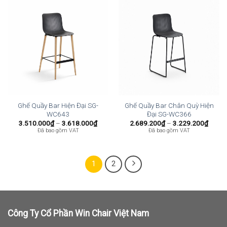
Ghế Quầy Bar Hiện Đại SG-
Ghế Quầy Bar Chân Quỳ Hiện
WC643
Đại SG-WC366
Khoảng
Khoả
3.510.000
₫
–
3.618.000
₫
2.689.200
₫
–
3.229.200
₫
giá:
giá:
Đã bao gồm VAT
Đã bao gồm VAT
từ
từ
3.510.000₫
2.689
đến
đến
3.618.000₫
3.229
1
2
Công Ty Cổ Phần Win Chair Việt Nam