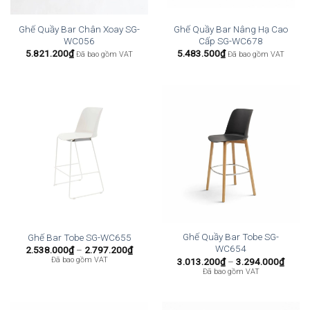
Ghế Quầy Bar Chân Xoay SG-
Ghế Quầy Bar Nâng Hạ Cao
WC056
Cấp SG-WC678
5.821.200
₫
5.483.500
₫
Đã bao gồm VAT
Đã bao gồm VAT
Ghế Quầy Bar Tobe SG-
Ghế Bar Tobe SG-WC655
WC654
Khoảng
2.538.000
₫
–
2.797.200
₫
giá:
Khoả
Đã bao gồm VAT
3.013.200
₫
–
3.294.000
₫
từ
giá:
Đã bao gồm VAT
2.538.000₫
từ
đến
3.013
2.797.200₫
đến
3.294