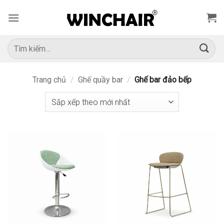
Bỏ
qua
nội
dung
Tìm
kiếm:
Trang chủ
/
Ghế quầy bar
/
Ghế bar đảo bếp