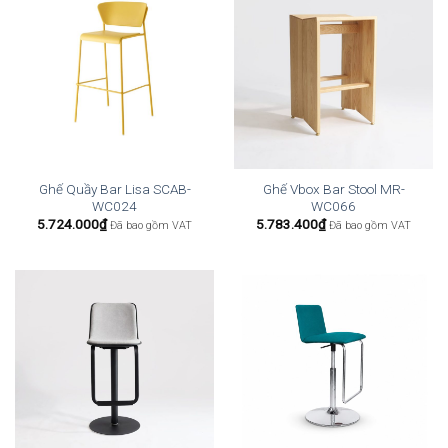
Ghế Quầy Bar Lisa SCAB-
Ghế Vbox Bar Stool MR-
WC024
WC066
5.724.000
₫
5.783.400
₫
Đã bao gồm VAT
Đã bao gồm VAT