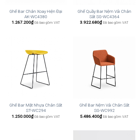
Ghế Bar Chân Xoay Hiện Đại
Ghế Quầy Bar Nệm Vải Chân
AK-WC4380
Sắt SG-WC4364
1.267.200
₫
3.922.680
₫
Đã bao gồm VAT
Đã bao gồm VAT
Ghế Bar Mặt Nhựa Chân Sắt
Ghế Bar Nệm Vải Chân Sắt
ST-WC294
SG-WC992
1.250.000
₫
5.486.400
₫
Đã bao gồm VAT
Đã bao gồm VAT