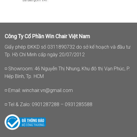
Đã bao gồm VAT
từ
2.850.000₫
đến
3.294.000₫
Công Ty Cổ Phần Win Chair Việt Nam
Giấy phép ĐKKD số 0311890732 do sở kế hoạch và đầu tư
Tp. Hồ Chí Minh cấp ngày 20/07/2012
◽ Showroom: 46 Nguyễn Thị Nhung, Khu đô thị Vạn Phúc, P.
Hiệp Bình, Tp. HCM
◽ Email:
winchair.vn@gmail.com
◽ Tel & Zalo: 0901287288 – 0931285588