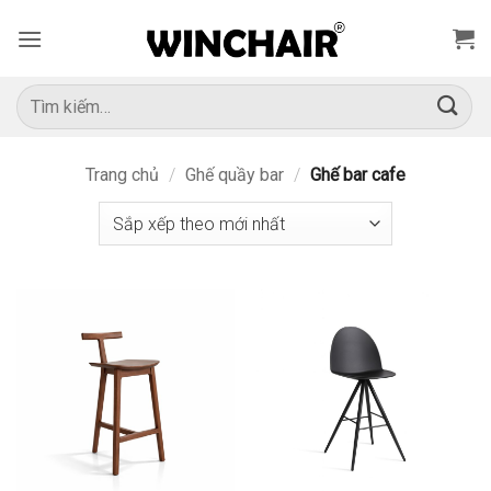
Bỏ
qua
nội
dung
Tìm
kiếm:
Trang chủ
/
Ghế quầy bar
/
Ghế bar cafe