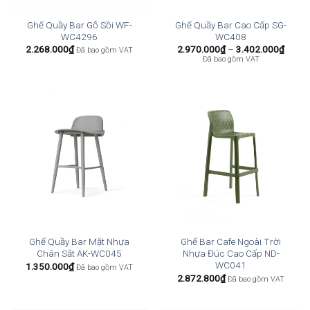
Ghế Quầy Bar Gỗ Sồi WF-
Ghế Quầy Bar Cao Cấp SG-
WC4296
WC408
Khoả
2.268.000
₫
2.970.000
₫
–
3.402.000
₫
Đã bao gồm VAT
giá:
Đã bao gồm VAT
từ
2.970
đến
3.402
Ghế Quầy Bar Mặt Nhựa
Ghế Bar Cafe Ngoài Trời
Chân Sắt AK-WC045
Nhựa Đúc Cao Cấp ND-
WC041
1.350.000
₫
Đã bao gồm VAT
2.872.800
₫
Đã bao gồm VAT