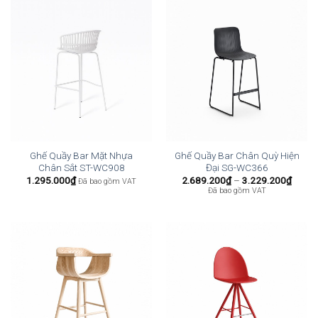
Ghế Quầy Bar Mặt Nhựa
Ghế Quầy Bar Chân Quỳ Hiện
Chân Sắt ST-WC908
Đại SG-WC366
Khoả
1.295.000
₫
2.689.200
₫
–
3.229.200
₫
Đã bao gồm VAT
giá:
Đã bao gồm VAT
từ
2.689
đến
3.229