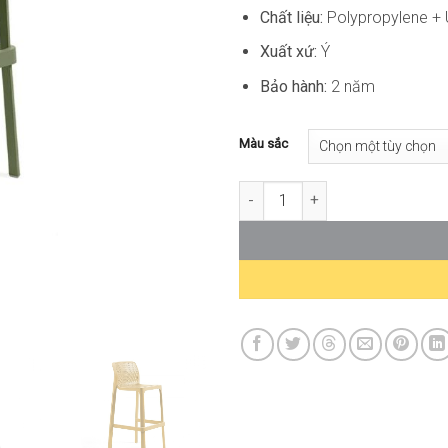
Chất liệu:
Polypropylene +
Xuất xứ:
Ý
Bảo hành:
2 năm
Màu sắc
Ghế Bar Cafe Ngoài Trời Nhựa 