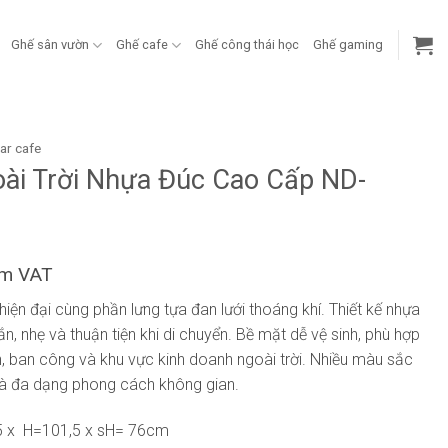
Ghế sân vườn
Ghế cafe
Ghế công thái học
Ghế gaming
ar cafe
oài Trời Nhựa Đúc Cao Cấp ND-
ồm VAT
hiện đại cùng phần lưng tựa đan lưới thoáng khí. Thiết kế nhựa
ắn, nhẹ và thuận tiện khi di chuyển. Bề mặt dễ vệ sinh, phù hợp
n, ban công và khu vực kinh doanh ngoài trời. Nhiều màu sắc
r và đa dạng phong cách không gian.
5 x H=101,5 x sH= 76cm