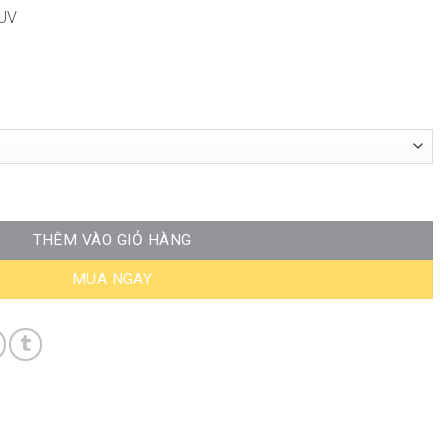
 UV
Đúc Cao Cấp ND-WC041 số lượng
THÊM VÀO GIỎ HÀNG
MUA NGAY