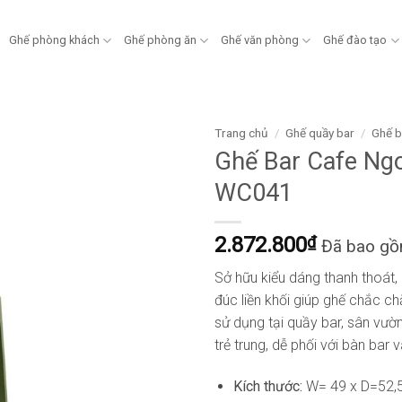
Ghế phòng khách
Ghế phòng ăn
Ghế văn phòng
Ghế đào tạo
Trang chủ
/
Ghế quầy bar
/
Ghế b
Ghế Bar Cafe Ng
WC041
2.872.800
₫
Đã bao g
Sở hữu kiểu dáng thanh thoát, 
đúc liền khối giúp ghế chắc ch
sử dụng tại quầy bar, sân vườ
trẻ trung, dễ phối với bàn ba
Kích thước:
W= 49 x D=52,