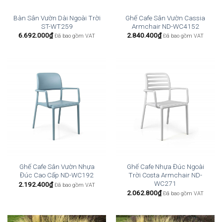
Bàn Sân Vườn Dài Ngoài Trời
Ghế Cafe Sân Vườn Cassia
ST-WT259
Armchair ND-WC4152
6.692.000
₫
2.840.400
₫
Đã bao gồm VAT
Đã bao gồm VAT
Ghế Cafe Sân Vườn Nhựa
Ghế Cafe Nhựa Đúc Ngoài
Đúc Cao Cấp ND-WC192
Trời Costa Armchair ND-
WC271
2.192.400
₫
Đã bao gồm VAT
2.062.800
₫
Đã bao gồm VAT