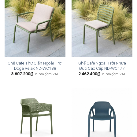
Ghế Cafe Thư Giãn Ngoài Trời
Ghế Cafe Ngoài Trời Nhựa
Doga Relax ND-WC188
Đúc Cao Cấp ND-WC177
3.607.200
₫
2.462.400
₫
Đã bao gồm VAT
Đã bao gồm VAT