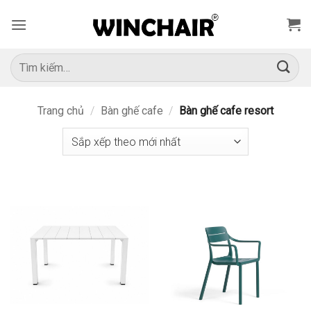
Bỏ
qua
nội
dung
Tìm
kiếm:
Trang chủ
/
Bàn ghế cafe
/
Bàn ghế cafe resort