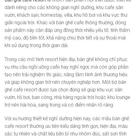
dành riêng cho các không gian nghỉ dưỡng, khu cafe sân
vườn, khách sạn, homestay, villa, khu hồ bơi và khu vực thư
giãn ngoài trời. Khác với bàn ghế cafe thông thường, dòng
sản phẩm này cần đáp ứng đồng thời nhiều yếu tố: tính thẩm
mỹ cao, độ bền tốt, khả năng chịu thời tiết và sự thoải mái
khi sử dụng trong thời gian dài.
Trong các mô hình resort hiện đại, bàn ghế không chỉ phục
vụ nhu cầu ngồi uống cafe hay nghỉ ngơi, mà còn góp phần
tạo nên trải nghiệm thị giác, nâng tầm hình ảnh thương hiệu
và giúp không gian trở nên chuyên nghiệp hơn. Một bộ bàn
ghế cafe resort được lựa chọn đúng sẽ giúp khu vực sân
vườn, hồ bơi, ban công, nhà hàng ngoài trời hoặc khu lounge
trở nên hài hòa, sang trọng và có điểm nhấn rõ ràng.
Với xu hướng thiết kế nghỉ dưỡng hiện nay, các mẫu bàn ghế
cafe resort thường ưu tiên kiểu dáng tinh gọn, hiện đại, màu
sắc tự nhiên và chất liệu bền bỉ như nhôm đúc, sắt sơn tĩnh