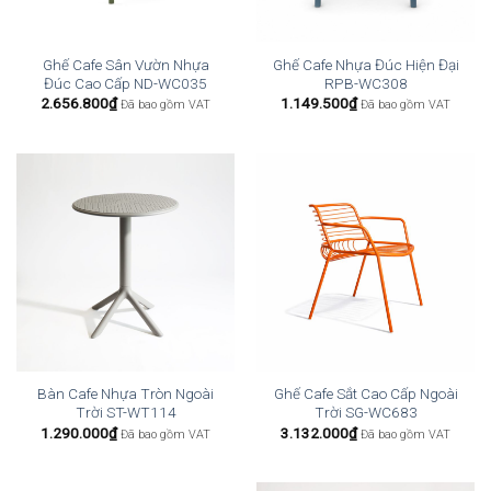
Ghế Cafe Sân Vườn Nhựa
Ghế Cafe Nhựa Đúc Hiện Đại
Đúc Cao Cấp ND-WC035
RPB-WC308
2.656.800
₫
1.149.500
₫
Đã bao gồm VAT
Đã bao gồm VAT
Bàn Cafe Nhựa Tròn Ngoài
Ghế Cafe Sắt Cao Cấp Ngoài
Trời ST-WT114
Trời SG-WC683
1.290.000
₫
3.132.000
₫
Đã bao gồm VAT
Đã bao gồm VAT