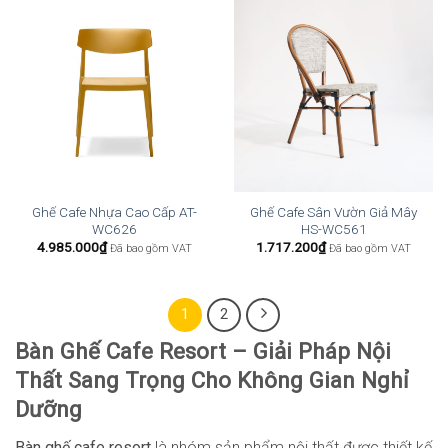
Ghế Cafe Nhựa Cao Cấp AT-
Ghế Cafe Sân Vườn Giả Mây
WC626
HS-WC561
4.985.000
₫
1.717.200
₫
Đã bao gồm VAT
Đã bao gồm VAT
1
2
Bàn Ghế Cafe Resort – Giải Pháp Nội
Thất Sang Trọng Cho Không Gian Nghỉ
Dưỡng
Bàn ghế cafe resort
là nhóm sản phẩm nội thất được thiết kế