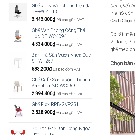
bàn ghế ch
Ghế xoay văn phòng hiện đại
DF-WC4148
mà nó còn p
2.442.000
₫
Đã bao gồm VAT
Cách Chọn 
Ghế Văn Phòng Công Thái
Có rất nhiề
Học DF-WC4094
Vintage, Ph
4.334.000
₫
Đã bao gồm VAT
ghế theo ph
Bàn Trà Sân Vườn Nhựa Đúc
ST-WT257
Chọn bàn 
583.200
₫
Đã bao gồm VAT
Ghế Cafe Sân Vườn Tiberina
Armchair ND-WC269
2.894.400
₫
Đã bao gồm VAT
Ghế Flex RPB-GVP231
2.528.900
₫
Đã bao gồm VAT
Bộ Bàn Ghế Ban Công Ngoài
Trời CB119