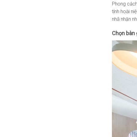
Phong cách 
tính hoài n
nhã nhặn n
Chọn b
àn 