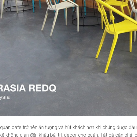
quán cafe trở nên ấn tượng và hút khách hơn khi chúng được đầu t
t kế không gian đến khâu bài trí, decor cho quán. Tất cả cần phải