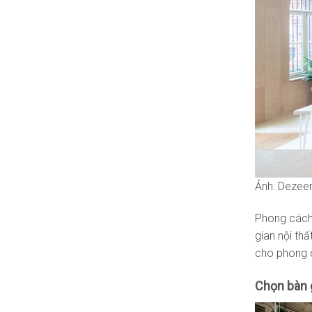
Ảnh: Dezee
Phong cách 
gian nội th
cho phong c
Chọn b
àn 