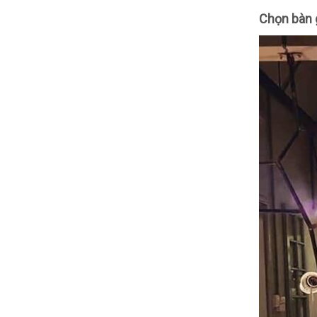
Chọn b
àn 