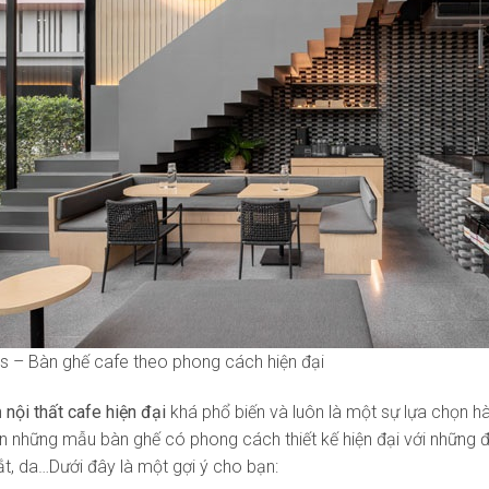
es – Bàn ghế cafe theo phong cách hiện đại
h
nội thất cafe hiện đại
khá phổ biến và luôn là một sự lựa chọn h
n những mẫu bàn ghế có phong cách thiết kế hiện đại với những đ
ắt, da…Dưới đây là một gợi ý cho bạn: