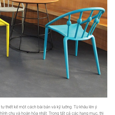
ư thiết kế một cách bài bản và kỹ lưỡng. Từ khâu lên ý
 chỉnh chu và hoàn hỏa nhất. Trong tất cả các hạng mục, thì