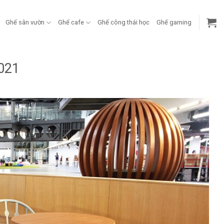
Ghế sân vườn
Ghế cafe
Ghế công thái học
Ghế gaming
021