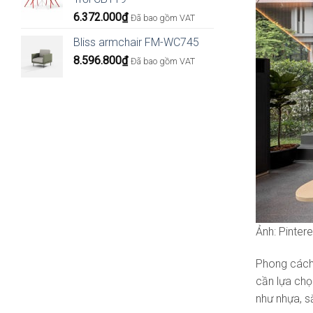
6.372.000
₫
Đã bao gồm VAT
Bliss armchair FM-WC745
8.596.800
₫
Đã bao gồm VAT
Ảnh: Pinter
Phong các
cần lựa chọ
như nhựa, s