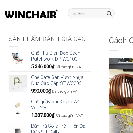
Bỏ
qua
Tìm
kiếm:
nội
dung
SẢN PHẨM ĐÁNH GIÁ CAO
Cách C
Ghế Thư Giãn Đọc Sách
Patchwork DP-WC100
5.346.000
₫
Đã bao gồm VAT
Ghế Cafe Sân Vườn Nhựa
Đúc Cao Cấp ST-WC205
990.000
₫
Đã bao gồm VAT
Ghế quầy bar Kazax AK-
WC248
1.387.000
₫
Đã bao gồm VAT
Bàn Trà Sofa Tròn Hiện Đại
DONS-TB04B