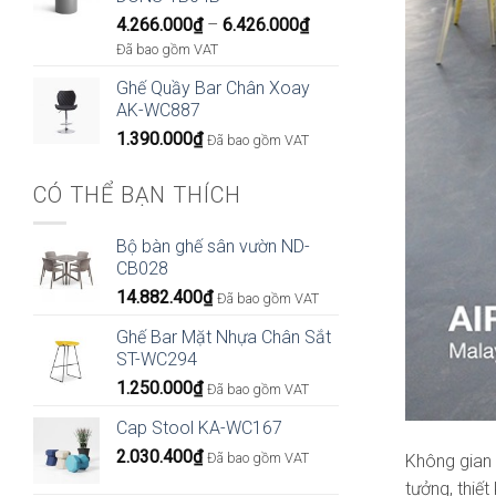
Khoảng
4.266.000
₫
–
6.426.000
₫
giá:
Đã bao gồm VAT
từ
Ghế Quầy Bar Chân Xoay
4.266.000₫
AK-WC887
đến
1.390.000
₫
6.426.000₫
Đã bao gồm VAT
CÓ THỂ BẠN THÍCH
Bộ bàn ghế sân vườn ND-
CB028
14.882.400
₫
Đã bao gồm VAT
Ghế Bar Mặt Nhựa Chân Sắt
ST-WC294
1.250.000
₫
Đã bao gồm VAT
Cap Stool KA-WC167
2.030.400
₫
Đã bao gồm VAT
Không gian 
tưởng, thiế