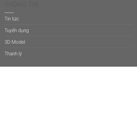
THÔNG TIN
Tin tức
Tuyển dụng
3D Model
Thanh lý