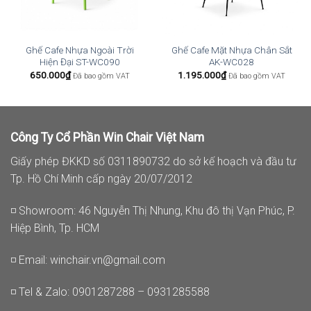
Ghế Cafe Nhựa Ngoài Trời
Ghế Cafe Mặt Nhựa Chân Sắt
Hiện Đại ST-WC090
AK-WC028
650.000
₫
1.195.000
₫
Đã bao gồm VAT
Đã bao gồm VAT
Công Ty Cổ Phần Win Chair Việt Nam
Giấy phép ĐKKD số 0311890732 do sở kế hoạch và đầu tư
Tp. Hồ Chí Minh cấp ngày 20/07/2012
◽ Showroom: 46 Nguyễn Thị Nhung, Khu đô thị Vạn Phúc, P.
Hiệp Bình, Tp. HCM
◽ Email:
winchair.vn@gmail.com
◽ Tel & Zalo: 0901287288 – 0931285588