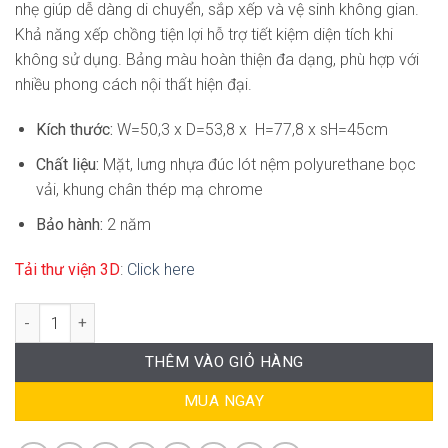
nhẹ giúp dễ dàng di chuyển, sắp xếp và vệ sinh không gian.
Khả năng xếp chồng tiện lợi hỗ trợ tiết kiệm diện tích khi
không sử dụng. Bảng màu hoàn thiện đa dạng, phù hợp với
nhiều phong cách nội thất hiện đại.
Kích thước:
W=50,3 x D=53,8 x H=77,8 x sH=45cm
Chất liệu:
Mặt, lưng nhựa đúc lót nệm polyurethane bọc
vải, khung chân thép mạ chrome
Bảo hành:
2 năm
Tải thư viện 3D
:
Click here
Ghế Cafe Chân Quỳ Hiện Đại SG-WC324 số lượng
THÊM VÀO GIỎ HÀNG
MUA NGAY