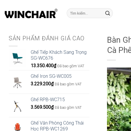
Bỏ
qua
Tìm
kiếm:
nội
dung
SẢN PHẨM ĐÁNH GIÁ CAO
Bàn Gh
Cà Ph
Ghế Tiếp Khách Sang Trọng
SG-WC676
13.350.400
₫
Đã bao gồm VAT
Ghế Iron SG-WC005
3.229.200
₫
Đã bao gồm VAT
Ghế RPB-WC715
3.569.500
₫
Đã bao gồm VAT
Ghế Văn Phòng Công Thái
Học RPB-WC1269