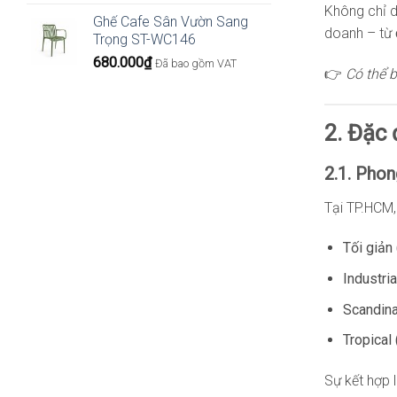
Không chỉ d
Ghế Cafe Sân Vườn Sang
doanh – từ
Trọng ST-WC146
680.000
₫
Đã bao gồm VAT
👉
Có thể 
2. Đặc 
2.1. Phon
Tại TP.HCM,
Tối giản
Industri
Scandina
Tropical 
Sự kết hợp 