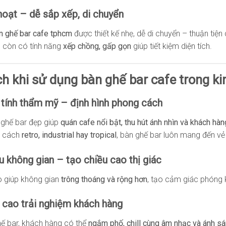
 hoạt – dễ sắp xếp, di chuyển
n ghế bar cafe tphcm
được thiết kế nhẹ, dễ di chuyển – thuận tiện 
 còn có tính năng
xếp chồng, gấp gọn
giúp tiết kiệm diện tích.
ích khi sử dụng bàn ghế bar cafe trong k
 tính thẩm mỹ – định hình phong cách
 ghế bar đẹp giúp
quán cafe nổi bật, thu hút ánh nhìn và khách hàn
g cách
retro, industrial hay tropical
, bàn ghế bar luôn mang đến v
ưu không gian – tạo chiều cao thị giác
o giúp không gian
trông thoáng và rộng hơn
, tạo cảm giác phóng
 cao trải nghiệm khách hàng
hế bar, khách hàng có thể
ngắm phố, chill cùng âm nhạc và ánh s