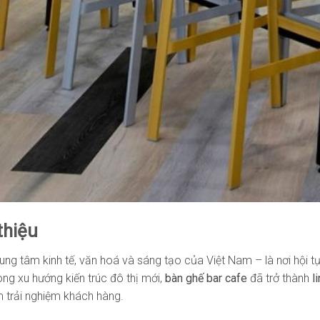
 thiệu
ung tâm kinh tế, văn hoá và sáng tạo của Việt Nam – là nơi hội t
rong xu hướng kiến trúc đô thị mới,
bàn ghế bar cafe
đã trở thành
l
 trải nghiệm khách hàng.