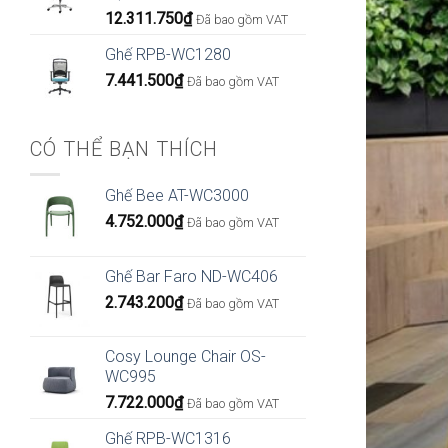
12.311.750
₫
Đã bao gồm VAT
Ghế RPB-WC1280
7.441.500
₫
Đã bao gồm VAT
CÓ THỂ BẠN THÍCH
Ghế Bee AT-WC3000
4.752.000
₫
Đã bao gồm VAT
Ghế Bar Faro ND-WC406
2.743.200
₫
Đã bao gồm VAT
Cosy Lounge Chair OS-
WC995
7.722.000
₫
Đã bao gồm VAT
Ghế RPB-WC1316