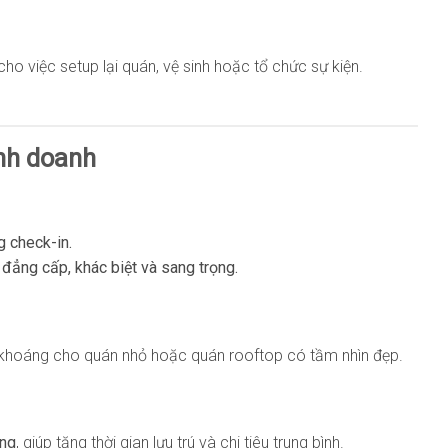
cho việc setup lại quán, vệ sinh hoặc tổ chức sự kiện.
inh doanh
g check-in.
ẻ
đẳng cấp, khác biệt và sang trọng.
 khoáng cho quán nhỏ hoặc quán rooftop có tầm nhìn đẹp.
áng
, giúp tăng thời gian lưu trú và chi tiêu trung bình.