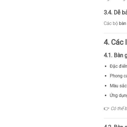
3.4. Dễ b
Các bộ
bàn
4. Các 
4.1. Bàn 
Đặc điể
Phong cá
Màu sắc 
Ứng dụn
👉
Có thể 