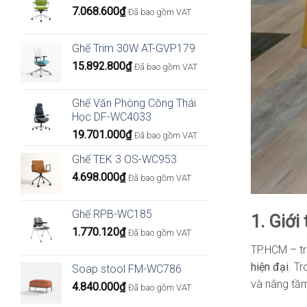
7.068.600
₫
Đã bao gồm VAT
Ghế Trim 30W AT-GVP179
15.892.800
₫
Đã bao gồm VAT
Ghế Văn Phòng Công Thái
Học DF-WC4033
19.701.000
₫
Đã bao gồm VAT
Ghế TEK 3 OS-WC953
4.698.000
₫
Đã bao gồm VAT
Ghế RPB-WC185
1. Giới
1.770.120
₫
Đã bao gồm VAT
TP.HCM – tr
hiện đại
. T
Soap stool FM-WC786
và nâng tầm
4.840.000
₫
Đã bao gồm VAT