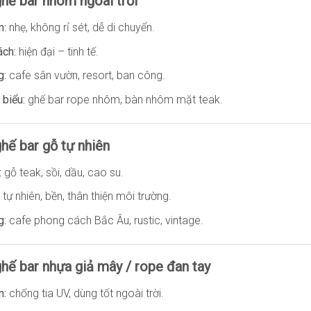
ghế bar nhôm ngoài trời
m:
nhẹ, không rỉ sét, dễ di chuyển.
ch:
hiện đại – tinh tế.
g:
cafe sân vườn, resort, ban công.
 biểu:
ghế bar rope nhôm, bàn nhôm mặt teak.
ghế bar gỗ tự nhiên
:
gỗ teak, sồi, dầu, cao su.
tự nhiên, bền, thân thiện môi trường.
g:
cafe phong cách Bắc Âu, rustic, vintage.
ghế bar nhựa giả mây / rope đan tay
m:
chống tia UV, dùng tốt ngoài trời.