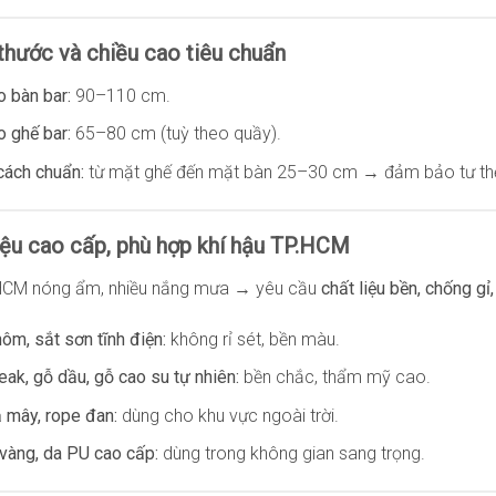
 thước và chiều cao tiêu chuẩn
o bàn bar:
90–110 cm.
o ghế bar:
65–80 cm (tuỳ theo quầy).
ách chuẩn:
từ mặt ghế đến mặt bàn 25–30 cm → đảm bảo tư thế 
liệu cao cấp, phù hợp khí hậu TP.HCM
.HCM nóng ẩm, nhiều nắng mưa → yêu cầu
chất liệu bền, chống gỉ
ôm, sắt sơn tĩnh điện:
không rỉ sét, bền màu.
eak, gỗ dầu, gỗ cao su tự nhiên:
bền chắc, thẩm mỹ cao.
 mây, rope đan:
dùng cho khu vực ngoài trời.
vàng, da PU cao cấp:
dùng trong không gian sang trọng.