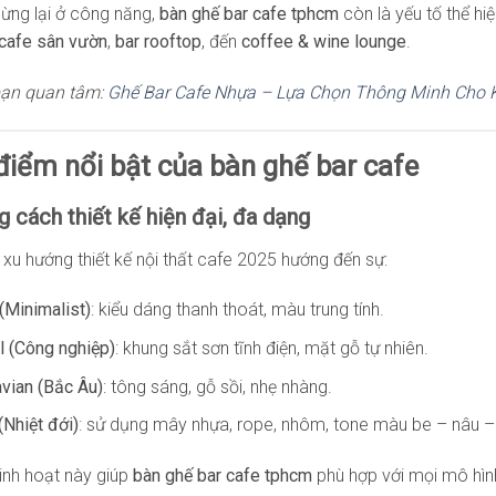
ừng lại ở công năng,
bàn ghế bar cafe tphcm
còn là yếu tố thể hi
cafe sân vườn
,
bar rooftop
, đến
coffee & wine lounge
.
bạn quan tâm:
Ghế Bar Cafe Nhựa – Lựa Chọn Thông Minh Cho K
điểm nổi bật của bàn ghế bar cafe
g cách thiết kế hiện đại, đa dạng
 xu hướng thiết kế nội thất cafe 2025 hướng đến sự:
 (Minimalist)
: kiểu dáng thanh thoát, màu trung tính.
al (Công nghiệp)
: khung sắt sơn tĩnh điện, mặt gỗ tự nhiên.
vian (Bắc Âu)
: tông sáng, gỗ sồi, nhẹ nhàng.
(Nhiệt đới)
: sử dụng mây nhựa, rope, nhôm, tone màu be – nâu – 
linh hoạt này giúp
bàn ghế bar cafe tphcm
phù hợp với mọi mô hình