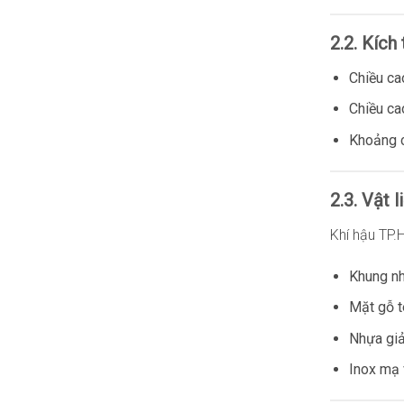
2.2. Kích
Chiều ca
Chiều ca
Khoảng c
2.3. Vật 
Khí hậu TP
Khung nh
Mặt gỗ t
Nhựa giả
Inox mạ 