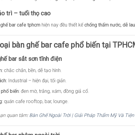
ảo trì – tuổi thọ cao
 ghế bar cafe tphcm
hiện nay đều thiết kế
chống thấm nước, dễ lau
loại bàn ghế bar cafe phổ biến tại TPH
ghế bar sắt sơn tĩnh điện
m:
chắc chắn, bền, dễ tạo hình.
ch:
Industrial – hiện đại, tối giản.
phổ biến:
đen mờ, trắng, xám, đồng giả cổ.
g:
quán cafe rooftop, bar, lounge.
bạn quan tâm:
Bàn Ghế Ngoài Trời | Giải Pháp Thẩm Mỹ Và Tiệ