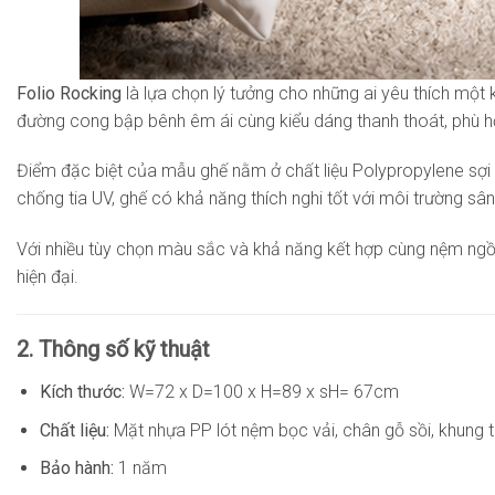
Folio Rocking
là lựa chọn lý tưởng cho những ai yêu thích một kh
đường cong bập bênh êm ái cùng kiểu dáng thanh thoát, phù hợ
Điểm đặc biệt của mẫu ghế nằm ở chất liệu Polypropylene sợi t
chống tia UV, ghế có khả năng thích nghi tốt với môi trường sâ
Với nhiều tùy chọn màu sắc và khả năng kết hợp cùng nệm ngồi
hiện đại.
2. Thông số kỹ thuật
Kích thước:
W=72 x D=100 x H=89 x sH= 67cm
Chất liệu:
Mặt nhựa PP lót nệm bọc vải, chân gỗ sồi, khung 
Bảo hành:
1 năm