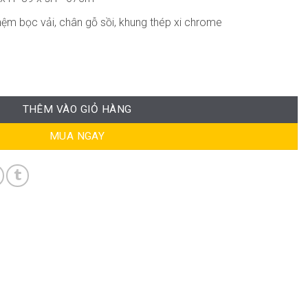
nệm bọc vải, chân gỗ sồi, khung thép xi chrome
i DP-WC246 số lượng
THÊM VÀO GIỎ HÀNG
MUA NGAY