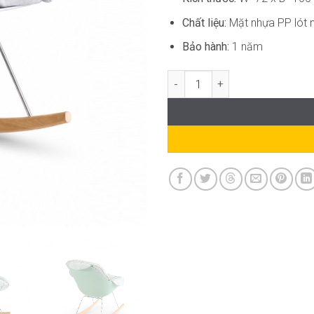
Chất liệu:
Mặt nhựa PP lót 
Bảo hành:
1 năm
Ghế Bập Bênh Thư Giãn Hiện Đạ