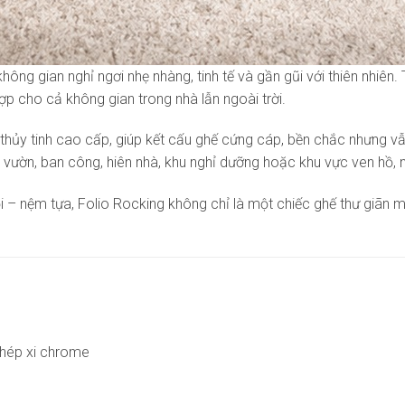
ông gian nghỉ ngơi nhẹ nhàng, tinh tế và gần gũi với thiên nhiên. 
p cho cả không gian trong nhà lẫn ngoài trời.
hủy tinh cao cấp, giúp kết cấu ghế cứng cáp, bền chắc nhưng vẫn
n vườn, ban công, hiên nhà, khu nghỉ dưỡng hoặc khu vực ven hồ, n
 – nệm tựa, Folio Rocking không chỉ là một chiếc ghế thư giãn m
thép xi chrome