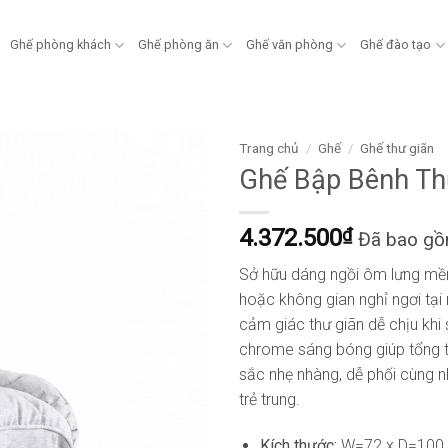
Ghế phòng khách
Ghế phòng ăn
Ghế văn phòng
Ghế đào tạo
Trang chủ
/
Ghế
/
Ghế thư giãn
Ghế Bập Bênh Th
4.372.500
₫
Đã bao g
Sở hữu dáng ngồi ôm lưng mề
hoặc không gian nghỉ ngơi tại
cảm giác thư giãn dễ chịu khi 
chrome sáng bóng giúp tổng th
sắc nhẹ nhàng, dễ phối cùng n
trẻ trung.
Kích thước:
W=72 x D=100 