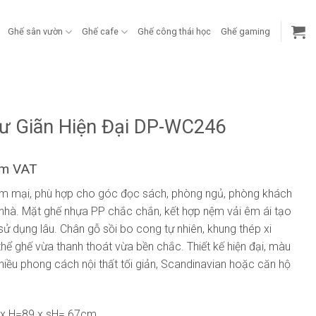
Ghế sân vườn
Ghế cafe
Ghế công thái học
Ghế gaming
ư Giãn Hiện Đại DP-WC246
ồm VAT
m mại, phù hợp cho góc đọc sách, phòng ngủ, phòng khách
 nhà. Mặt ghế nhựa PP chắc chắn, kết hợp nệm vải êm ái tạo
sử dụng lâu. Chân gỗ sồi bo cong tự nhiên, khung thép xi
ể ghế vừa thanh thoát vừa bền chắc. Thiết kế hiện đại, màu
hiều phong cách nội thất tối giản, Scandinavian hoặc căn hộ
x H=89 x sH= 67cm