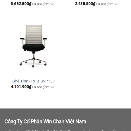
3.682.800
₫
2.438.500
₫
Đã bao gồm VAT
Đã bao gồm VAT
Ghế Think RPB-GVP137
4.101.900
₫
Đã bao gồm VAT
Công Ty Cổ Phần Win Chair Việt Nam