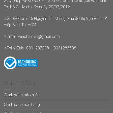
Giấy phép ĐKKD số 0311890732 do sở kế hoạch và đầu tư
Tp. Hồ Chí Minh cấp ngày 20/07/2012
◽ Showroom: 46 Nguyễn Thị Nhung, Khu đô thị Vạn Phúc, P.
Hiệp Bình, Tp. HCM
◽ Email:
winchair.vn@gmail.com
◽ Tel & Zalo: 0901287288 – 0931285588
CHÍNH SÁCH
Chính sách bảo mật
Chính sách bán hàng