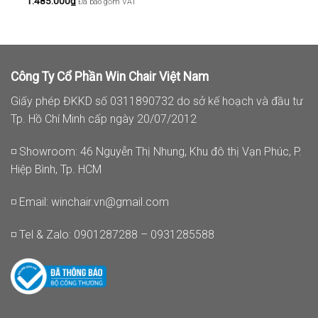
1.485.000
₫
Đã bao gồm VAT
Công Ty Cổ Phần Win Chair Việt Nam
Giấy phép ĐKKD số 0311890732 do sở kế hoạch và đầu tư
Tp. Hồ Chí Minh cấp ngày 20/07/2012
◽ Showroom: 46 Nguyễn Thị Nhung, Khu đô thị Vạn Phúc, P.
Hiệp Bình, Tp. HCM
◽ Email:
winchair.vn@gmail.com
◽ Tel & Zalo: 0901287288 – 0931285588