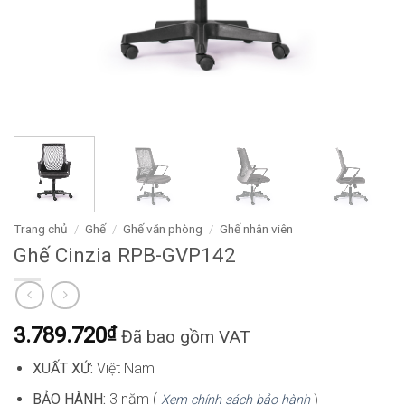
Trang chủ
/
Ghế
/
Ghế văn phòng
/
Ghế nhân viên
Ghế Cinzia RPB-GVP142
3.789.720
₫
Đã bao gồm VAT
XUẤT XỨ:
Việt Nam
BẢO HÀNH:
3 năm (
Xem chính sách bảo hành
)