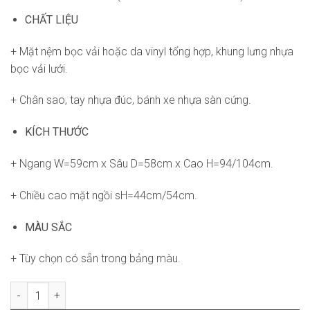
CHẤT LIỆU
+ Mặt nệm bọc vải hoặc da vinyl tổng hợp, khung lưng nhựa
bọc vải lưới.
+ Chân sao, tay nhựa đúc, bánh xe nhựa sàn cứng.
KÍCH THƯỚC
+ Ngang W=59cm x Sâu D=58cm x Cao H=94/104cm.
+ Chiều cao mặt ngồi sH=44cm/54cm.
MÀU SẮC
+ Tùy chọn có sẵn trong bảng màu.
Ghế Cinzia RPB-GVP142 số lượng