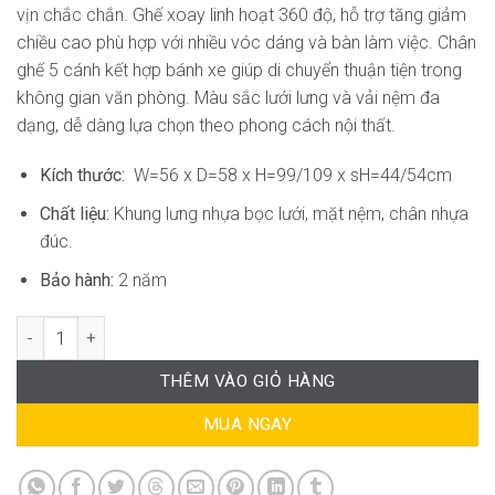
vịn chắc chắn. Ghế xoay linh hoạt 360 độ, hỗ trợ tăng giảm
chiều cao phù hợp với nhiều vóc dáng và bàn làm việc. Chân
ghế 5 cánh kết hợp bánh xe giúp di chuyển thuận tiện trong
không gian văn phòng. Màu sắc lưới lưng và vải nệm đa
dạng, dễ dàng lựa chọn theo phong cách nội thất.
Kích thước:
W=56 x D=58 x H=99/109 x sH=44/54cm
Chất liệu:
Khung lưng nhựa bọc lưới, mặt nệm, chân nhựa
đúc.
Bảo hành:
2 năm
Ghế Xoay Văn Phòng Hiện Đại RPB-GVP136 số lượng
THÊM VÀO GIỎ HÀNG
MUA NGAY