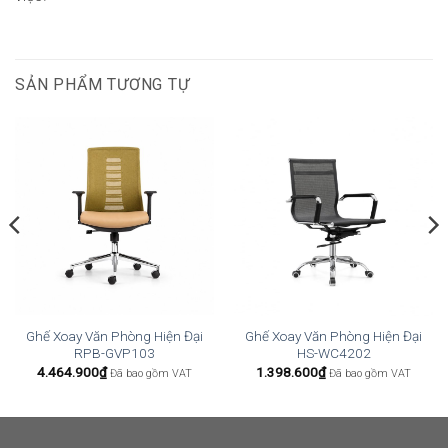
SẢN PHẨM TƯƠNG TỰ
Ghế Xoay Văn Phòng Hiện Đại
Ghế Xoay Văn Phòng Hiện Đại
RPB-GVP103
HS-WC4202
4.464.900
₫
1.398.600
₫
Đã bao gồm VAT
Đã bao gồm VAT