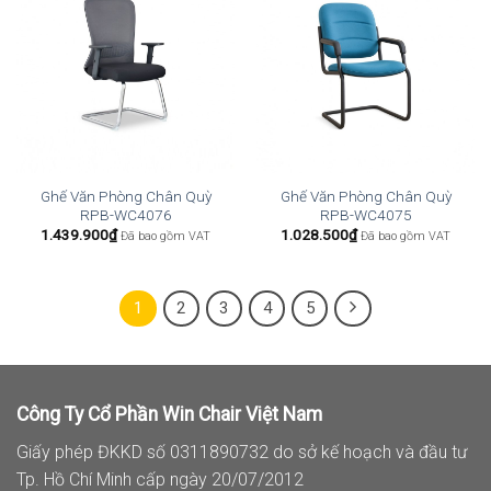
Ghế Văn Phòng Chân Quỳ
Ghế Văn Phòng Chân Quỳ
RPB-WC4076
RPB-WC4075
1.439.900
₫
1.028.500
₫
Đã bao gồm VAT
Đã bao gồm VAT
1
2
3
4
5
Công Ty Cổ Phần Win Chair Việt Nam
Giấy phép ĐKKD số 0311890732 do sở kế hoạch và đầu tư
Tp. Hồ Chí Minh cấp ngày 20/07/2012