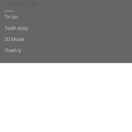
THÔNG TIN
Tin tức
Tuyển dụng
3D Model
Thanh lý