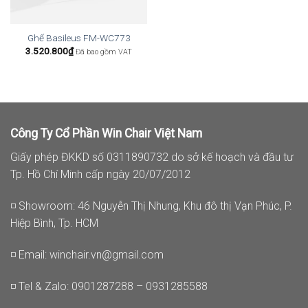
Ghế Basileus FM-WC773
3.520.800
₫
Đã bao gồm VAT
Công Ty Cổ Phần Win Chair Việt Nam
Giấy phép ĐKKD số 0311890732 do sở kế hoạch và đầu tư
Tp. Hồ Chí Minh cấp ngày 20/07/2012
◽ Showroom: 46 Nguyễn Thị Nhung, Khu đô thị Vạn Phúc, P.
Hiệp Bình, Tp. HCM
◽ Email:
winchair.vn@gmail.com
◽ Tel & Zalo: 0901287288 – 0931285588