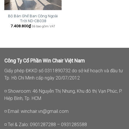
Bộ Bàn Ghế Ban Công Ngoài
Trời ND-CB038
7.408.800
₫
Đã bao gồm VAT
Công Ty Cổ Phần Win Chair Việt Nam
Giấy phép ĐKKD số 0311890732 do sở kế hoạch và đầu tư
Tp. Hồ Chí Minh cấp ngày 20/07/2012
◽ Showroom: 46 Nguyễn Thị Nhung, Khu đô thị Vạn Phúc, P.
Hiệp Bình, Tp. HCM
◽ Email:
winchair.vn@gmail.com
◽ Tel & Zalo: 0901287288 – 0931285588