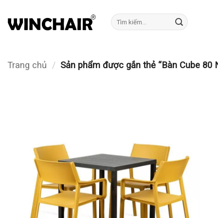
Bỏ
qua
Tìm
kiếm:
nội
dung
Trang chủ
/
Sản phẩm được gắn thẻ “Bàn Cube 80