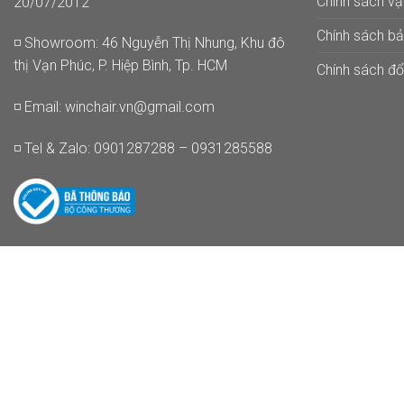
Chính sách v
20/07/2012
Chính sách b
◽ Showroom: 46 Nguyễn Thị Nhung, Khu đô
thị Vạn Phúc, P. Hiệp Bình, Tp. HCM
Chính sách đổi
◽ Email:
winchair.vn@gmail.com
◽ Tel & Zalo: 0901287288 – 0931285588