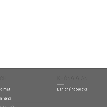
ÁCH
KHÔNG GIAN
ảo mật
Bàn ghế ngoài trời
án hàng