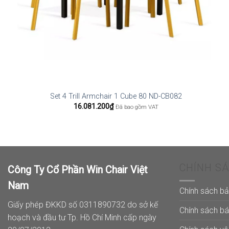
Set 4 Trill Armchair 1 Cube 80 ND-CB082
16.081.200
₫
Đã bao gồm VAT
CHÍNH S
Công Ty Cổ Phần Win Chair Việt
Nam
Chính sách b
Giấy phép ĐKKD số 0311890732 do sở kế
Chính sách b
hoạch và đầu tư Tp. Hồ Chí Minh cấp ngày