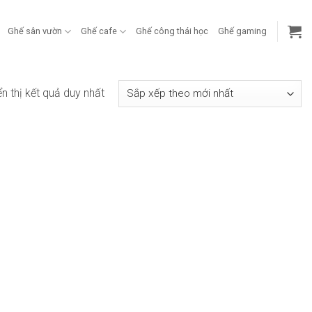
Ghế sân vườn
Ghế cafe
Ghế công thái học
Ghế gaming
ển thị kết quả duy nhất