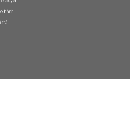
ận chuyển
ảo hành
 trả