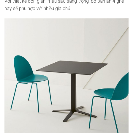
Với thiết kế đơn giản, màu sắc sang trọng, bộ bàn ăn 4 ghế
này sẽ phù hợp với nhiều gia chủ.