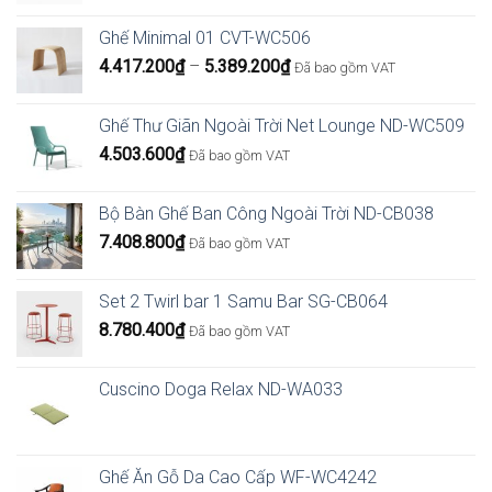
Ghế Minimal 01 CVT-WC506
Khoảng
4.417.200
₫
–
5.389.200
₫
Đã bao gồm VAT
giá:
từ
Ghế Thư Giãn Ngoài Trời Net Lounge ND-WC509
4.417.200₫
4.503.600
₫
Đã bao gồm VAT
đến
5.389.200₫
Bộ Bàn Ghế Ban Công Ngoài Trời ND-CB038
7.408.800
₫
Đã bao gồm VAT
Set 2 Twirl bar 1 Samu Bar SG-CB064
8.780.400
₫
Đã bao gồm VAT
Cuscino Doga Relax ND-WA033
Ghế Ăn Gỗ Da Cao Cấp WF-WC4242