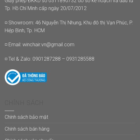
Giấy phép ĐKKD số 0311890732 do sở kế hoạch và đầu tư
Tp. Hồ Chí Minh cấp ngày 20/07/2012
◽ Showroom: 46 Nguyễn Thị Nhung, Khu đô thị Vạn Phúc, P.
Hiệp Bình, Tp. HCM
◽ Email:
winchair.vn@gmail.com
◽ Tel & Zalo: 0901287288 – 0931285588
CHÍNH SÁCH
Chính sách bảo mật
Chính sách bán hàng