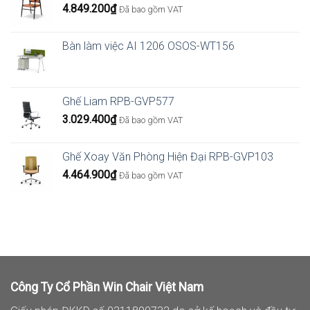
4.849.200
₫
Đã bao gồm VAT
Bàn làm việc AI 1206 OSOS-WT156
Ghế Liam RPB-GVP577
3.029.400
₫
Đã bao gồm VAT
Ghế Xoay Văn Phòng Hiện Đại RPB-GVP103
4.464.900
₫
Đã bao gồm VAT
Công Ty Cổ Phần Win Chair Việt Nam