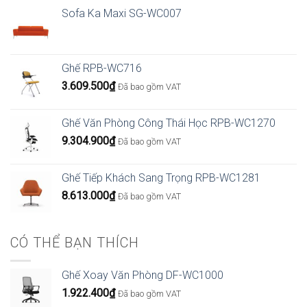
Sofa Ka Maxi SG-WC007
Ghế RPB-WC716
3.609.500
₫
Đã bao gồm VAT
Ghế Văn Phòng Công Thái Học RPB-WC1270
9.304.900
₫
Đã bao gồm VAT
Ghế Tiếp Khách Sang Trọng RPB-WC1281
8.613.000
₫
Đã bao gồm VAT
CÓ THỂ BẠN THÍCH
Ghế Xoay Văn Phòng DF-WC1000
1.922.400
₫
Đã bao gồm VAT