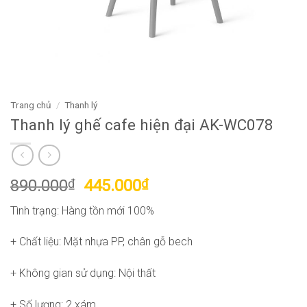
Trang chủ
/
Thanh lý
Thanh lý ghế cafe hiện đại AK-WC078
Giá
Giá
890.000
₫
445.000
₫
gốc
hiện
Tình trạng: Hàng tồn mới 100%
là:
tại
890.000₫.
là:
+ Chất liệu: Mặt nhựa PP, chân gỗ bech
445.000₫.
+ Không gian sử dụng: Nội thất
+ Số lượng: 2 xám