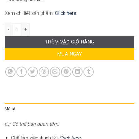
Xem chi tiết sản phẩm:
Click here
Thanh lý ghế cafe hiện đại AK-WC078 số lượng
THÊM VÀO GIỎ HÀNG
MUA NGAY
Mô tả
👉
Có thể bạn quan tâm:
Ghế làm việc thanh lý :
Click here