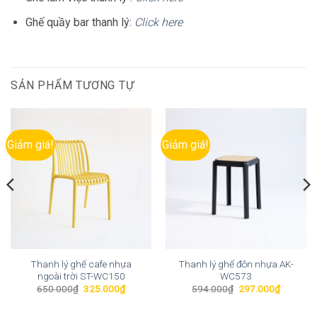
Ghế quầy bar thanh lý:
Click here
SẢN PHẨM TƯƠNG TỰ
Giảm giá!
Giảm giá!
Thanh lý ghế cafe nhựa
Thanh lý ghế đôn nhựa AK-
ngoài trời ST-WC150
WC573
Giá
Giá
Giá
Giá
650.000
₫
325.000
₫
594.000
₫
297.000
₫
gốc
hiện
gốc
hiện
là:
tại
là:
tại
650.000₫.
là:
594.000₫.
là: