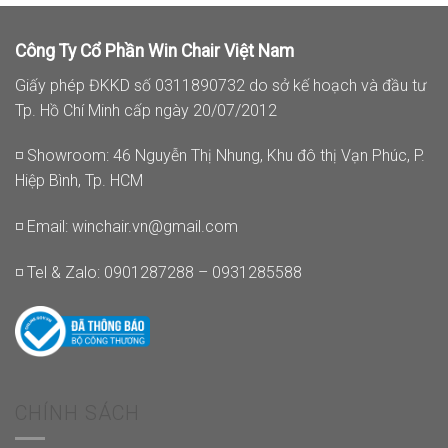
0₫.
325.000₫.
297.000
Công Ty Cổ Phần Win Chair Việt Nam
Giấy phép ĐKKD số 0311890732 do sở kế hoạch và đầu tư
Tp. Hồ Chí Minh cấp ngày 20/07/2012
◽ Showroom: 46 Nguyễn Thị Nhung, Khu đô thị Vạn Phúc, P.
Hiệp Bình, Tp. HCM
◽ Email:
winchair.vn@gmail.com
◽ Tel & Zalo: 0901287288 – 0931285588
CHÍNH SÁCH