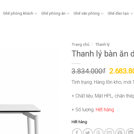
Ghế phòng khách
Ghế phòng ăn
Ghế văn phòng
Ghế đào tạo
Trang chủ
/
Thanh lý
Thanh lý bàn ăn
Giá
3.834.000
₫
2.683.8
gốc
Tình trạng: Hàng tồn kho, mới
là:
3.834.0
+ Chất liệu: Mặt HPL, chân th
+ Số lượng:
Hết hàng
Hết hàng