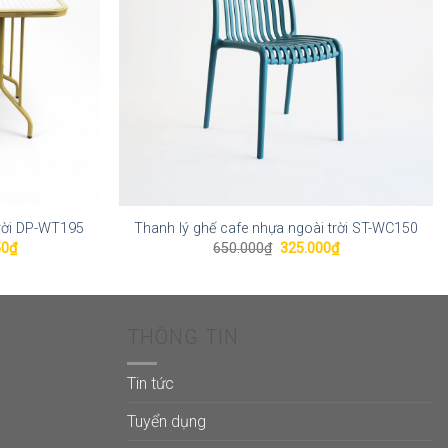
trời DP-WT195
Thanh lý ghế cafe nhựa ngoài trời ST-WC150
Giá
Giá
Giá
50
₫
650.000
₫
325.000
₫
hiện
gốc
hiện
tại
là:
tại
0₫.
là:
650.000₫.
là:
1.324.450₫.
325.000₫.
THÔNG TIN
Tin tức
Tuyển dụng