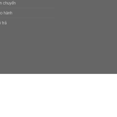
ận chuyển
ảo hành
 trả