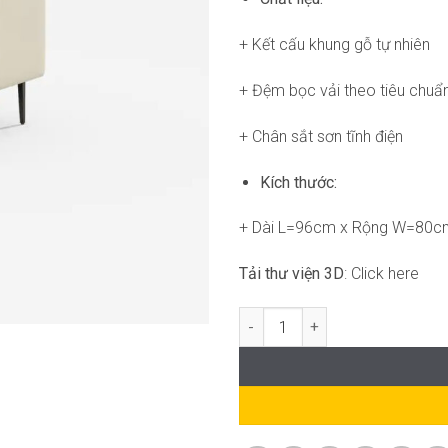
+ Kết cấu khung gỗ tự nhiên
+ Đệm bọc vải theo tiêu chuẩ
+ Chân sắt sơn tĩnh điện
Kích thước:
+ Dài L=96cm x Rộng W=80c
Tải thư viện 3D
: Click here
Renzo armchair FM-WC891 số l