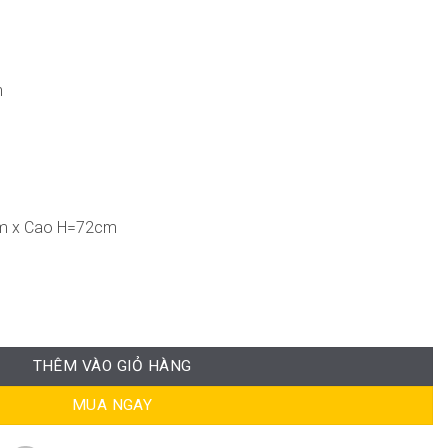
n
m x Cao H=72cm
ượng
THÊM VÀO GIỎ HÀNG
MUA NGAY