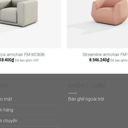
ora armchair FM-WC838
Streamline armchair F
18.400
₫
8.346.240
₫
Đã bao gồm VAT
Đã bao gồm
ÁCH
KHÔNG GIAN
ảo mật
Bàn ghế ngoài trời
án hàng
ận chuyển