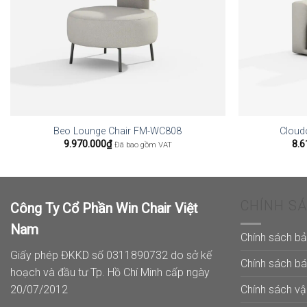
Beo Lounge Chair FM-WC808
Cloud
9.970.000
₫
8.6
Đã bao gồm VAT
CHÍNH S
Công Ty Cổ Phần Win Chair Việt
Nam
Chính sách b
Giấy phép ĐKKD số 0311890732 do sở kế
Chính sách b
hoạch và đầu tư Tp. Hồ Chí Minh cấp ngày
Chính sách v
20/07/2012