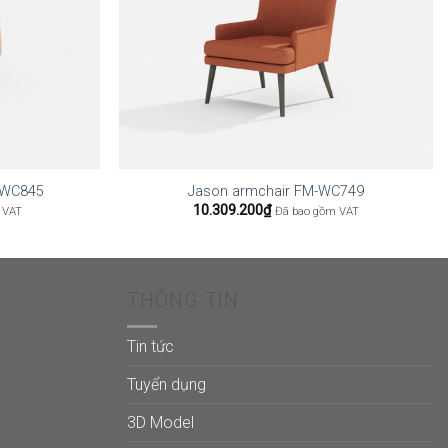
M-WC845
Jason armchair FM-WC749
10.309.200
₫
 VAT
Đã bao gồm VAT
THÔNG TIN
Tin tức
Tuyển dụng
3D Model