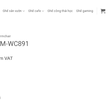
Ghế sân vườn
Ghế cafe
Ghế công thái học
Ghế gaming
rmchair
 FM-WC891
ồm VAT
i