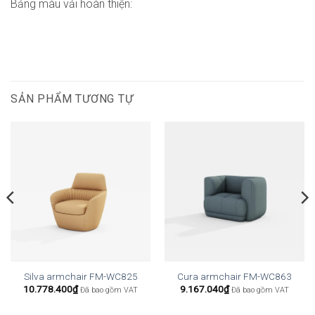
Bảng màu vải hoàn thiện:
SẢN PHẨM TƯƠNG TỰ
Silva armchair FM-WC825
Cura armchair FM-WC863
10.778.400
₫
9.167.040
₫
Đã bao gồm VAT
Đã bao gồm VAT