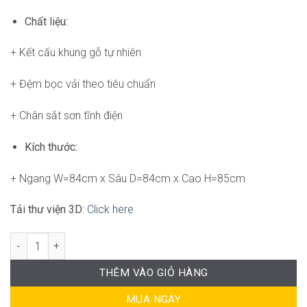
Chất liệu:
+ Kết cấu khung gỗ tự nhiên
+ Đệm bọc vải theo tiêu chuẩn
+ Chân sắt sơn tĩnh điện
Kích thước:
+ Ngang W=84cm x Sâu D=84cm x Cao H=85cm
Tải thư viện 3D
:
Click here
Happy armchair FM-WC815 số lượng
THÊM VÀO GIỎ HÀNG
MUA NGAY