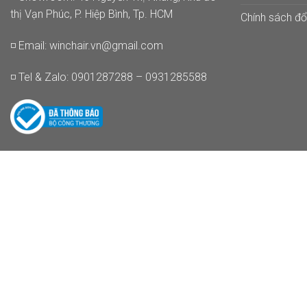
thị Vạn Phúc, P. Hiệp Bình, Tp. HCM
Chính sách đổi
◽ Email:
winchair.vn@gmail.com
◽ Tel & Zalo: 0901287288 – 0931285588