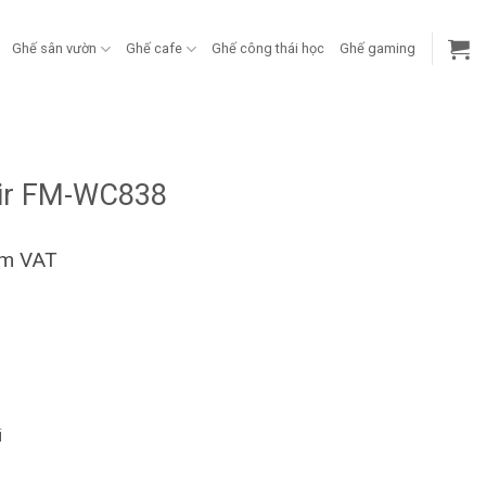
Ghế sân vườn
Ghế cafe
Ghế công thái học
Ghế gaming
air FM-WC838
ồm VAT
i