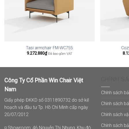
Tasi armchair FM-WC755
Coz
9.272.880
₫
8.1
Đã bao gồm VAT
CHÍNH S
Công Ty Cổ Phần Win Chair Việt
Nam
Chính sách b
Giấy phép ĐKKD số 0311890732 do sở kế
Chính sách b
hoạch và đầu tư Tp. Hồ Chí Minh cấp ngày
Chính sách v
20/07/2012
Chính sách b
◽ Showroom: 46 Nguyễn Thị Nhung, Khu đô