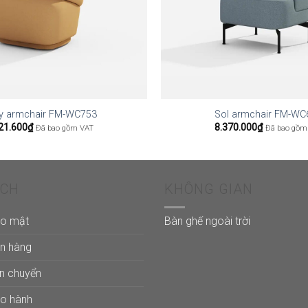
y armchair FM-WC753
Sol armchair FM-WC
21.600
₫
8.370.000
₫
Đã bao gồm VAT
Đã bao gồm
ÁCH
KHÔNG GIAN
ảo mật
Bàn ghế ngoài trời
án hàng
ận chuyển
ảo hành