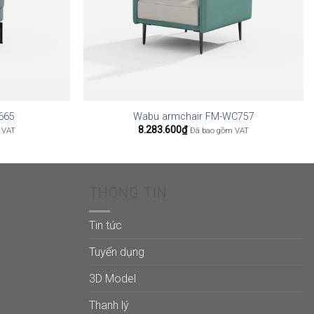
665
Wabu armchair FM-WC757
8.283.600
₫
 VAT
Đã bao gồm VAT
THÔNG TIN
Tin tức
Tuyển dụng
3D Model
Thanh lý