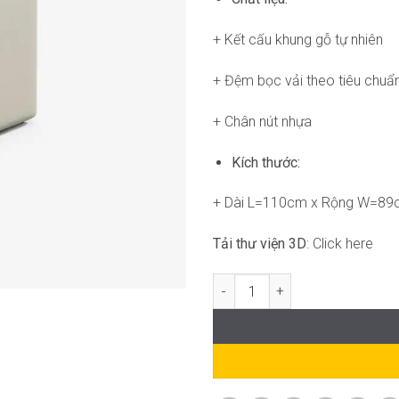
+ Kết cấu khung gỗ tự nhiên
+ Đệm bọc vải theo tiêu chuẩ
+ Chân nút nhựa
Kích thước:
+ Dài L=110cm x Rộng W=8
Tải thư viện 3D
: Click here
Cloudora armchair FM-WC838 s