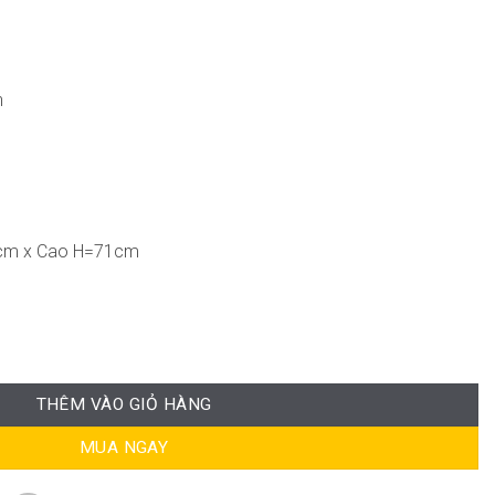
n
9cm x Cao H=71cm
ố lượng
THÊM VÀO GIỎ HÀNG
MUA NGAY