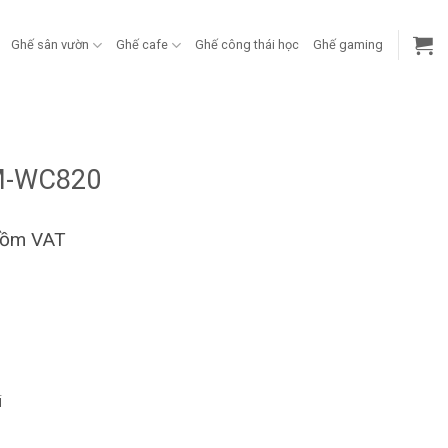
Ghế sân vườn
Ghế cafe
Ghế công thái học
Ghế gaming
FM-WC820
gồm VAT
i