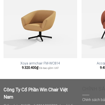
Xoya armchair FM-WC814
Accq
9.320.400
₫
9.4
Đã bao gồm VAT
CHÍNH S
Công Ty Cổ Phần Win Chair Việt
Nam
Chính sách b