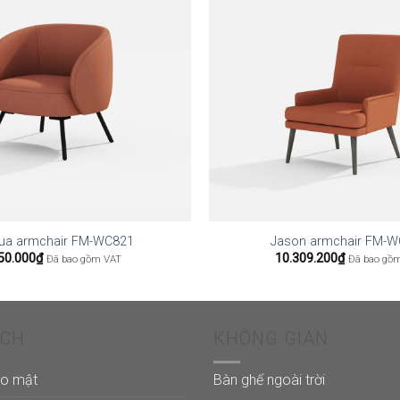
ua armchair FM-WC821
Jason armchair FM-
50.000
₫
10.309.200
₫
Đã bao gồm VAT
Đã bao gồ
ÁCH
KHÔNG GIAN
ảo mật
Bàn ghế ngoài trời