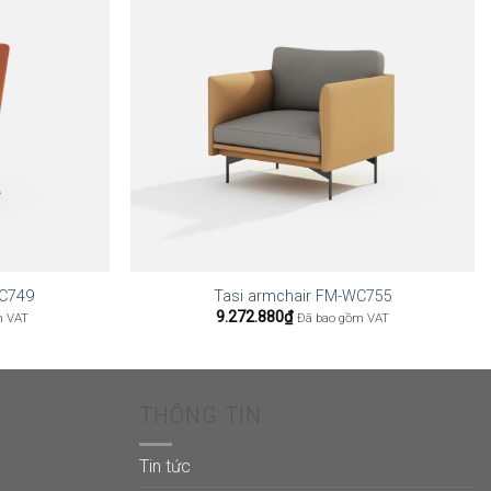
WC749
Tasi armchair FM-WC755
9.272.880
₫
m VAT
Đã bao gồm VAT
THÔNG TIN
Tin tức