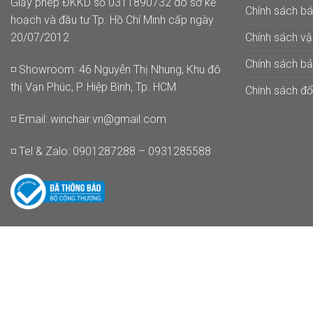
Giấy phép ĐKKD số 0311890732 do sở kế
Chính sách b
hoạch và đầu tư Tp. Hồ Chí Minh cấp ngày
Chính sách v
20/07/2012
Chính sách b
◽ Showroom: 46 Nguyễn Thị Nhung, Khu đô
thị Vạn Phúc, P. Hiệp Bình, Tp. HCM
Chính sách đổi
◽ Email:
winchair.vn@gmail.com
◽ Tel & Zalo: 0901287288 – 0931285588