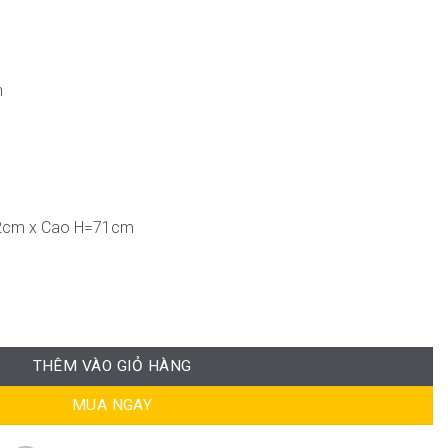
n
2cm x Cao H=71cm
ợng
THÊM VÀO GIỎ HÀNG
MUA NGAY