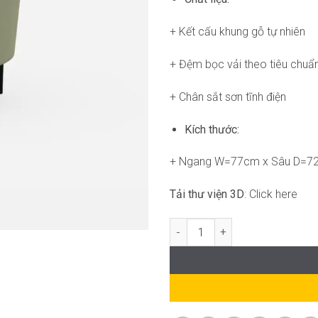
+ Kết cấu khung gỗ tự nhiên
+ Đệm bọc vải theo tiêu chuẩ
+ Chân sắt sơn tĩnh điện
Kích thước:
+ Ngang W=77cm x Sâu D=7
Tải thư viện 3D
: Click here
Vuta armchair FM-WC820 số lư