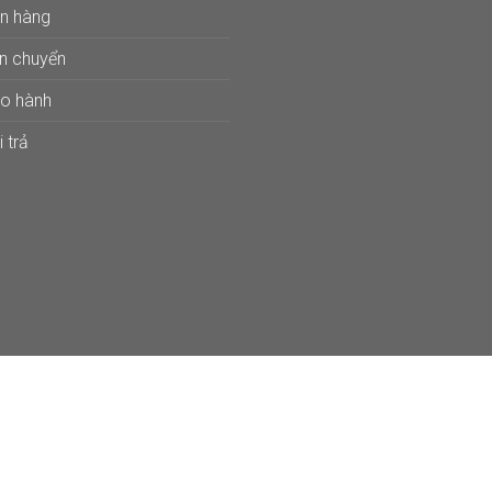
án hàng
ận chuyển
ảo hành
 trả