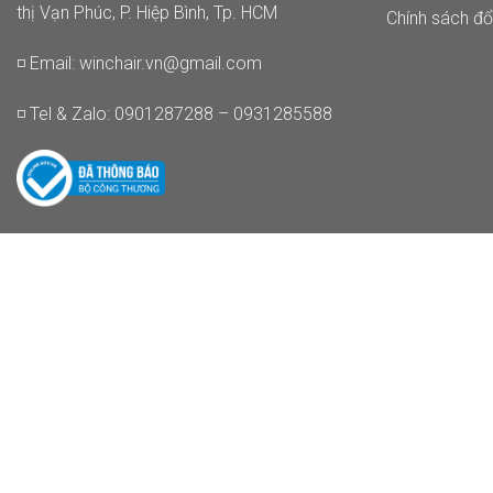
thị Vạn Phúc, P. Hiệp Bình, Tp. HCM
Chính sách đổi
◽ Email:
winchair.vn@gmail.com
◽ Tel & Zalo: 0901287288 – 0931285588