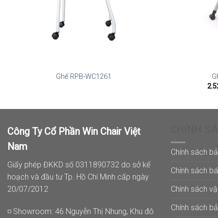
Ghế RPB-WC1261
G
2.5
CHÍNH S
Công Ty Cổ Phần Win Chair Việt
Nam
Chính sách b
Giấy phép ĐKKD số 0311890732 do sở kế
Chính sách b
hoạch và đầu tư Tp. Hồ Chí Minh cấp ngày
Chính sách v
20/07/2012
Chính sách b
◽ Showroom: 46 Nguyễn Thị Nhung, Khu đô