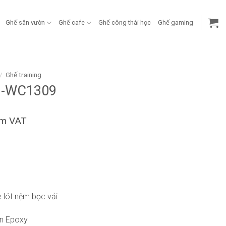
Ghế sân vườn
Ghế cafe
Ghế công thái học
Ghế gaming
/
Ghế training
B-WC1309
ồm VAT
 lót nệm bọc vải
ơn Epoxy