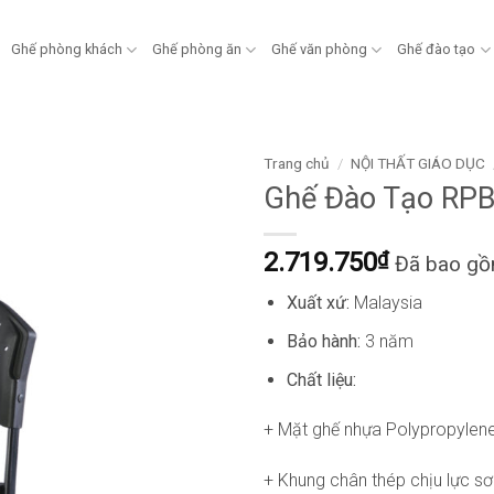
Ghế phòng khách
Ghế phòng ăn
Ghế văn phòng
Ghế đào tạo
Trang chủ
/
NỘI THẤT GIÁO DỤC
Ghế Đào Tạo RP
2.719.750
₫
Đã bao g
Xuất xứ:
Malaysia
Bảo hành:
3 năm
Chất liệu:
+ Mặt ghế nhựa
Polypropylene
+ Khung chân thép chịu lực s