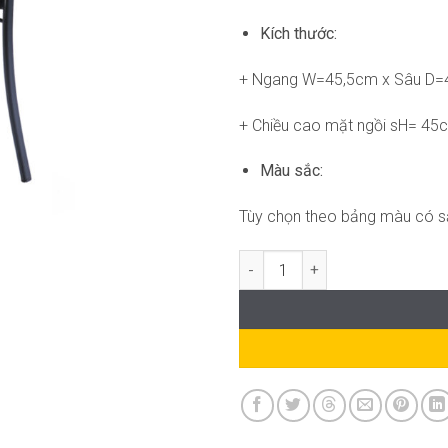
Kích thước:
+ Ngang W=45,5cm x Sâu D
+ Chiều cao mặt ngồi sH= 45
Màu sắc:
Tùy chọn theo bảng màu có s
Ghế Đào Tạo RPB-WC1309 số l