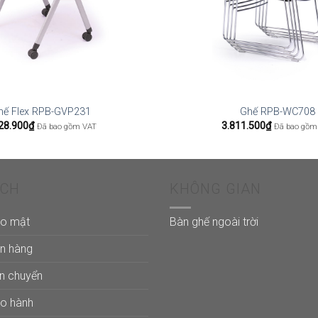
hế Flex RPB-GVP231
Ghế RPB-WC708
28.900
₫
3.811.500
₫
Đã bao gồm VAT
Đã bao gồm
ÁCH
KHÔNG GIAN
ảo mật
Bàn ghế ngoài trời
án hàng
ận chuyển
ảo hành