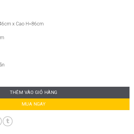
=46cm x Cao H=86cm
cm
ẵn
ượng
THÊM VÀO GIỎ HÀNG
MUA NGAY