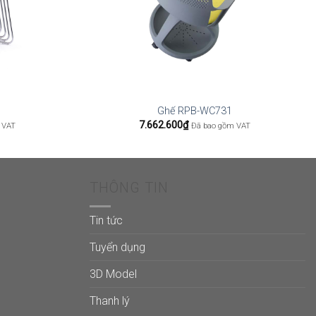
Ghế RPB-WC731
7.662.600
₫
 VAT
Đã bao gồm VAT
THÔNG TIN
Tin tức
Tuyển dụng
3D Model
Thanh lý