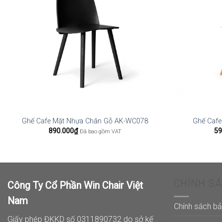
Ghế Cafe Mặt Nhựa Chân Gỗ AK-WC078
Ghế Cafe
890.000
₫
59
Đã bao gồm VAT
CHÍNH S
Công Ty Cổ Phần Win Chair Việt
Nam
Chính sách b
Giấy phép ĐKKD số 0311890732 do sở kế