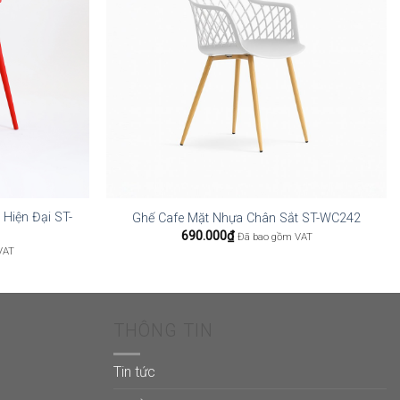
 Hiện Đại ST-
Ghế Cafe Mặt Nhựa Chân Sắt ST-WC242
690.000
₫
Đã bao gồm VAT
VAT
THÔNG TIN
Tin tức