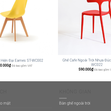
Ghế Cafe Ngoài Trời Nhựa Đúc
 Hiện Đại Eames ST-WC002
WC022
0.000
₫
Đã bao gồm VAT
590.000
₫
Đã bao gồm 
ÁCH
KHÔNG GIAN
ảo mật
Bàn ghế ngoài trời