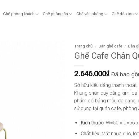
Ghế phòng khách
Ghế phòng ăn
Ghế văn phòng
Ghế đào tạo
Trang chủ
/
Bàn ghế cafe
/
Bàn g
Ghế Cafe Chân Q
2.646.000
₫
Đã bao g
Sở hữu kiểu dáng thanh thoát,
Khung chân quỳ bằng kim loại
phẩm có bảng màu đa dạng, dễ
sử dụng tại quán cafe, phòng ă
Kích thước:
W=50 x D=56 
Chất liệu
: Mặt nhựa đúc, ló