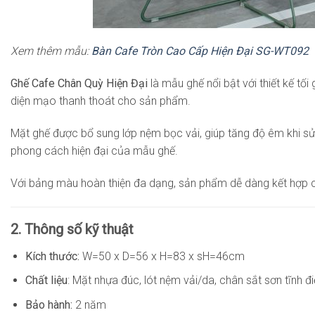
Xem thêm mẫu:
Bàn Cafe Tròn Cao Cấp Hiện Đại SG-WT092
Ghế Cafe Chân Quỳ Hiện Đại
là mẫu ghế nổi bật với thiết kế tố
diện mạo thanh thoát cho sản phẩm.
Mặt ghế được bổ sung lớp nệm bọc vải, giúp tăng độ êm khi sử 
phong cách hiện đại của mẫu ghế.
Với bảng màu hoàn thiện đa dạng, sản phẩm dễ dàng kết hợp cùn
2. Thông số kỹ thuật
Kích thước:
W=50 x D=56 x H=83 x sH=46cm
Chất liệu
: Mặt nhựa đúc, lót nệm vải/da, chân sắt sơn tĩnh đ
Bảo hành:
2 năm