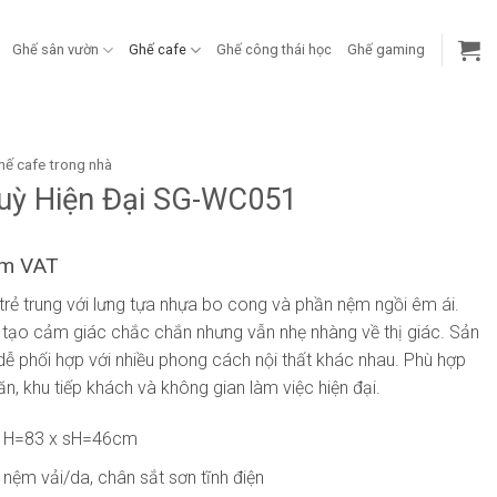
Ghế sân vườn
Ghế cafe
Ghế công thái học
Ghế gaming
hế cafe trong nhà
uỳ Hiện Đại SG-WC051
ồm VAT
 trẻ trung với lưng tựa nhựa bo cong và phần nệm ngồi êm ái.
 tạo cảm giác chắc chắn nhưng vẫn nhẹ nhàng về thị giác. Sản
 phối hợp với nhiều phong cách nội thất khác nhau. Phù hợp
n, khu tiếp khách và không gian làm việc hiện đại.
x H=83 x sH=46cm
t nệm vải/da, chân sắt sơn tĩnh điện