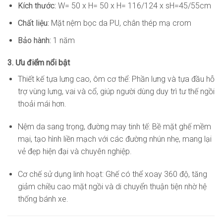
Kích thước:
W= 50 x H= 50 x H= 116/124 x sH=45/55cm
Chất liệu:
Mặt nệm bọc da PU, chân thép mạ crom
Bảo hành:
1 năm
3. Ưu điểm nổi bật
Thiết kế tựa lưng cao, ôm cơ thể: Phần lưng và tựa đầu hỗ
trợ vùng lưng, vai và cổ, giúp người dùng duy trì tư thế ngồi
thoải mái hơn.
Nệm da sang trọng, đường may tinh tế: Bề mặt ghế mềm
mại, tạo hình liền mạch với các đường nhún nhẹ, mang lại
vẻ đẹp hiện đại và chuyên nghiệp.
Cơ chế sử dụng linh hoạt: Ghế có thể xoay 360 độ, tăng
giảm chiều cao mặt ngồi và di chuyển thuận tiện nhờ hệ
thống bánh xe.