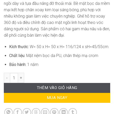
ngồi dày và tựa đầu nâng đỡ thoải mái. Bề mặt bọc da mềm
mại kết hợp chân xoay kim loại sáng bóng, phù hợp với
nhiều không gian làm việc chuyên nghiệp. Ghế hỗ trợ xoay
360 độ và điều chỉnh độ cao mặt ngồi linh hoạt theo vóc
dáng người sử dụng. Sản phẩm có hai gam màu nâu và đen,
dễ phối cùng bàn làm việc hiện đại.
Kích thước:
W= 50 x H= 50 x H= 116/124 x sH=45/55cm
Chất liệu:
Mặt nệm bọc da PU, chân thép mạ crom
Bảo hành:
1 năm
Ghế Văn Phòng Nệm Da Hiện Đại AK-GVP003 số lượng
THÊM VÀO GIỎ HÀNG
MUA NGAY