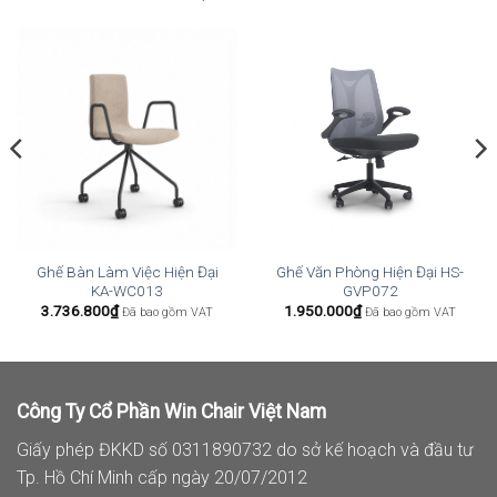
Ghế Bàn Làm Việc Hiện Đại
Ghế Văn Phòng Hiện Đại HS-
KA-WC013
GVP072
3.736.800
₫
1.950.000
₫
Đã bao gồm VAT
Đã bao gồm VAT
Công Ty Cổ Phần Win Chair Việt Nam
Giấy phép ĐKKD số 0311890732 do sở kế hoạch và đầu tư
Tp. Hồ Chí Minh cấp ngày 20/07/2012