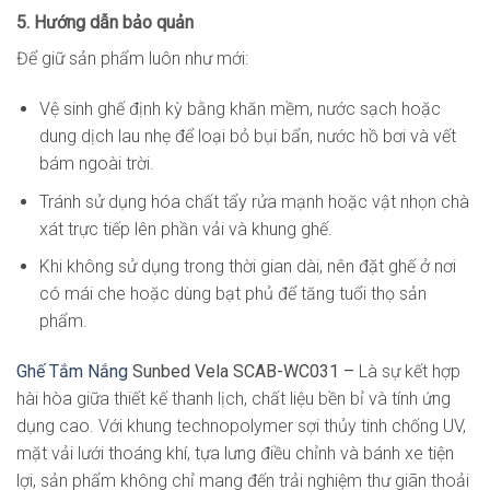
5. Hướng dẫn bảo quản
Để giữ sản phẩm luôn như mới:
Vệ sinh ghế định kỳ bằng khăn mềm, nước sạch hoặc
dung dịch lau nhẹ để loại bỏ bụi bẩn, nước hồ bơi và vết
bám ngoài trời.
Tránh sử dụng hóa chất tẩy rửa mạnh hoặc vật nhọn chà
xát trực tiếp lên phần vải và khung ghế.
Khi không sử dụng trong thời gian dài, nên đặt ghế ở nơi
có mái che hoặc dùng bạt phủ để tăng tuổi thọ sản
phẩm.
Ghế Tắm Nắng
Sunbed Vela SCAB-WC031 –
Là sự kết hợp
hài hòa giữa thiết kế thanh lịch, chất liệu bền bỉ và tính ứng
dụng cao. Với khung technopolymer sợi thủy tinh chống UV,
mặt vải lưới thoáng khí, tựa lưng điều chỉnh và bánh xe tiện
lợi, sản phẩm không chỉ mang đến trải nghiệm thư giãn thoải