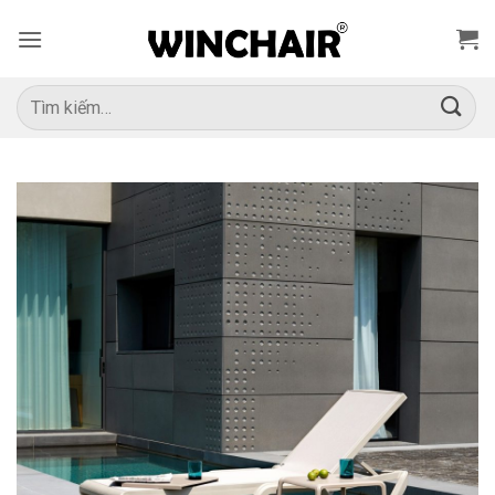
Bỏ
qua
nội
dung
Tìm
kiếm: