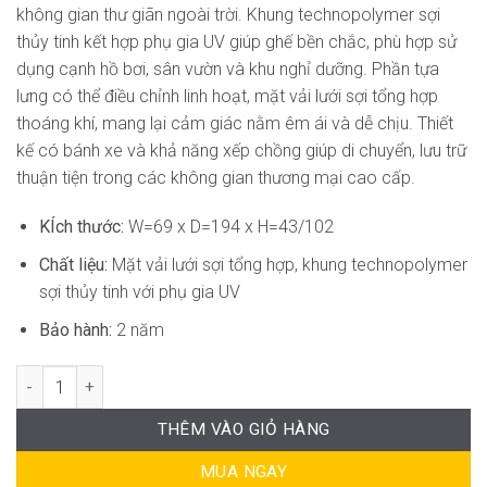
không gian thư giãn ngoài trời. Khung technopolymer sợi
thủy tinh kết hợp phụ gia UV giúp ghế bền chắc, phù hợp sử
dụng cạnh hồ bơi, sân vườn và khu nghỉ dưỡng. Phần tựa
lưng có thể điều chỉnh linh hoạt, mặt vải lưới sợi tổng hợp
thoáng khí, mang lại cảm giác nằm êm ái và dễ chịu. Thiết
kế có bánh xe và khả năng xếp chồng giúp di chuyển, lưu trữ
thuận tiện trong các không gian thương mại cao cấp.
KÍch thước:
W=69 x D=194 x H=43/102
Chất liệu:
Mặt vải lưới sợi tổng hợp, khung technopolymer
sợi thủy tinh với phụ gia UV
Bảo hành:
2 năm
Ghế Tắm Nắng Cao Cấp Sunbed Vela SCAB-WC031 số lượng
THÊM VÀO GIỎ HÀNG
MUA NGAY