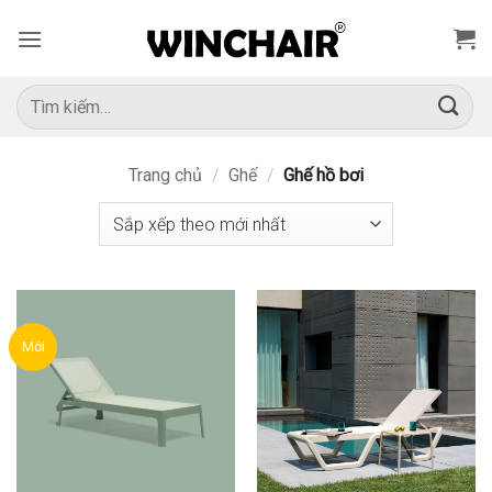
Bỏ
qua
nội
dung
Tìm
kiếm:
Trang chủ
/
Ghế
/
Ghế hồ bơi
Mới