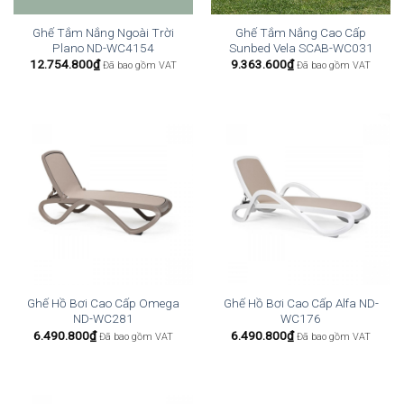
Ghế Tắm Nắng Ngoài Trời
Ghế Tắm Nắng Cao Cấp
Plano ND-WC4154
Sunbed Vela SCAB-WC031
12.754.800
₫
9.363.600
₫
Đã bao gồm VAT
Đã bao gồm VAT
Ghế Hồ Bơi Cao Cấp Omega
Ghế Hồ Bơi Cao Cấp Alfa ND-
ND-WC281
WC176
6.490.800
₫
6.490.800
₫
Đã bao gồm VAT
Đã bao gồm VAT