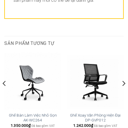
sản phẩm này mới có thể để lại đánh giá.
SẢN PHẨM TƯƠNG TỰ
Ghế Bàn Làm Việc Nhỏ Gọn
Ghế Xoay Văn Phòng Hiện Đại
AK-WC264
DP-GVP012
1.350.000
₫
1.242.000
₫
Đã bao gồm VAT
Đã bao gồm VAT