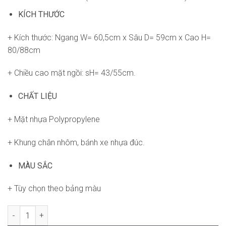
KÍCH THƯỚC
+ Kích thước: Ngang W= 60,5cm x Sâu D= 59cm x Cao H=
80/88cm
+ Chiều cao mặt ngồi: sH= 43/55cm.
CHẤT LIỆU
+ Mặt nhựa Polypropylene
+ Khung chân nhôm, bánh xe nhựa đúc.
MÀU SẮC
+ Tùy chọn theo bảng màu
Ghế Storm SG-GVP271 số lượng