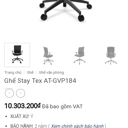
Trang chủ
/
Ghế
/
Ghế văn phòng
Ghế Stay Tex AT-GVP184
10.303.200
₫
Đã bao gồm VAT
XUẤT XỨ:
Ý
BẢO HÀNH:
2 năm (
Xem chính sách bảo hành
)