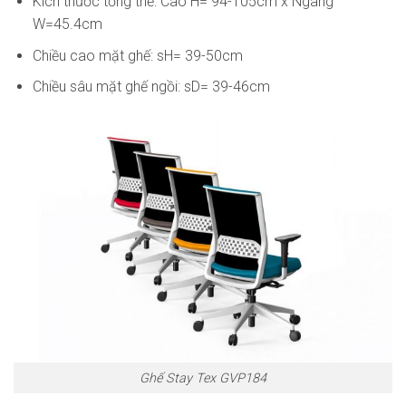
Kích thước tổng thể: Cao H= 94-105cm x Ngang
W=45.4cm
Chiều cao mặt ghế: sH= 39-50cm
Chiều sâu mặt ghế ngồi: sD= 39-46cm
Ghế Stay Tex GVP184