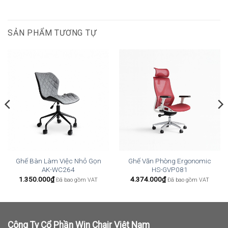
SẢN PHẨM TƯƠNG TỰ
Ghế Bàn Làm Việc Nhỏ Gọn
Ghế Văn Phòng Ergonomic
AK-WC264
HS-GVP081
1.350.000
₫
4.374.000
₫
Đã bao gồm VAT
Đã bao gồm VAT
Công Ty Cổ Phần Win Chair Việt Nam