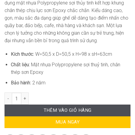
dụng mặt nhựa Polypropylene sợi thủy tinh kết hợp khung
chân thép chịu lực sơn Epoxy chắc chắn. Kiểu dáng cao,
gọn, màu sắc đa dạng giúp ghế dễ dàng tạo điểm nhấn cho
quầy bar, đảo bếp, cafe, nhà hàng và khách sạn. Một lựa
chọn lý tưởng cho những không gian cần sự trẻ trung, hiện
đại nhưng vẫn bền bỉ trong quá trình sử dụng.
Kích thước:
W=50,5 x D=50,5 x H=98 x sH=63cm
Chất liệu:
Mặt nhựa Polypropylene sợi thuỷ tinh, chân
thép sơn Epoxy
Bảo hành:
2 năm
Ghế Quầy Bar Cao Cấp SG-WC647 số lượng
THÊM VÀO GIỎ HÀNG
MUA NGAY