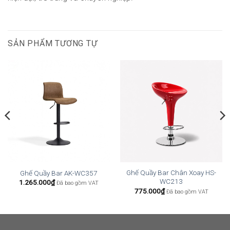
SẢN PHẨM TƯƠNG TỰ
Ghế Quầy Bar Chân Xoay HS-
Ghế Quầy Bar AK-WC357
WC213
1.265.000
₫
Đã bao gồm VAT
775.000
₫
Đã bao gồm VAT