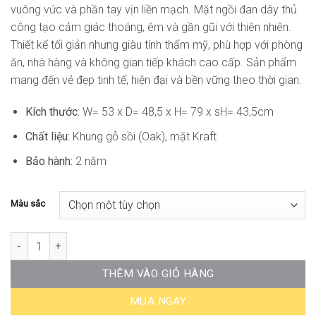
vuông vức và phần tay vịn liền mạch. Mặt ngồi đan dây thủ
công tạo cảm giác thoáng, êm và gần gũi với thiên nhiên.
Thiết kế tối giản nhưng giàu tính thẩm mỹ, phù hợp với phòng
ăn, nhà hàng và không gian tiếp khách cao cấp. Sản phẩm
mang đến vẻ đẹp tinh tế, hiện đại và bền vững theo thời gian.
Kích thước:
W= 53 x D= 48,5 x H= 79 x sH= 43,5cm
Chất liệu:
Khung gỗ sồi (Oak), mặt Kraft
Bảo hành:
2 năm
Màu sắc
Ghế Ăn Gỗ Cao Cấp Naga Armchair MR-WC587 số lượng
THÊM VÀO GIỎ HÀNG
MUA NGAY