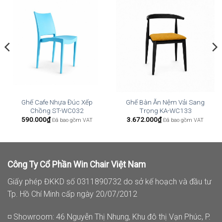
Ghế Cafe Nhựa Đúc Xếp
Ghế Bàn Ăn Nệm Vải Sang
Chồng ST-WC032
Trọng KA-WC133
590.000
₫
3.672.000
₫
Đã bao gồm VAT
Đã bao gồm VAT
Công Ty Cổ Phần Win Chair Việt Nam
Giấy phép ĐKKD số 0311890732 do sở kế hoạch và đầu tư
Tp. Hồ Chí Minh cấp ngày 20/07/2012
◽ Showroom: 46 Nguyễn Thị Nhung, Khu đô thị Vạn Phúc, P.