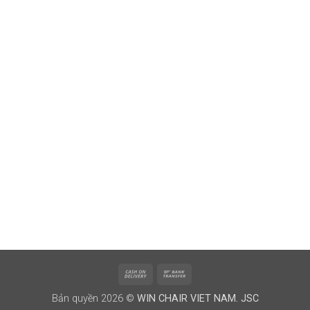
Cash
Bank
On
Transfer
Bản quyền 2026 ©
WIN CHAIR VIET NAM. JSC
Delivery