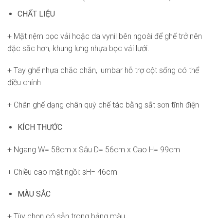
CHẤT LIỆU
+ Mặt nệm bọc vải hoặc da vynil bên ngoài để ghế trở nên
đặc sắc hơn, khung lưng nhựa bọc vải lưới.
+ Tay ghế nhựa chắc chắn, lumbar hỗ trợ cột sống có thể
điều chỉnh
+ Chân ghế dạng chân quỳ chế tác bằng sắt sơn tĩnh điện
KÍCH THƯỚC
+ Ngang W= 58cm x Sâu D= 56cm x Cao H= 99cm
+ Chiều cao mặt ngồi: sH= 46cm
MÀU SẮC
+ Tùy chọn có sẵn trong bảng màu.