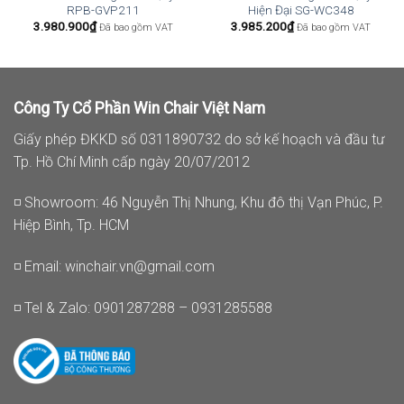
RPB-GVP211
Hiện Đại SG-WC348
3.980.900
₫
3.985.200
₫
Đã bao gồm VAT
Đã bao gồm VAT
Công Ty Cổ Phần Win Chair Việt Nam
Giấy phép ĐKKD số 0311890732 do sở kế hoạch và đầu tư
Tp. Hồ Chí Minh cấp ngày 20/07/2012
◽ Showroom: 46 Nguyễn Thị Nhung, Khu đô thị Vạn Phúc, P.
Hiệp Bình, Tp. HCM
◽ Email:
winchair.vn@gmail.com
◽ Tel & Zalo: 0901287288 – 0931285588